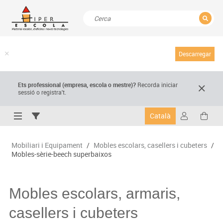
TANCAR
Resultats de la recerca
Descarregar
Ets professional (empresa,
escola
o mestre)
?
Recorda
iniciar
sessió o registra't.
Català
Mobiliari i Equipament
/
Mobles escolars, casellers i cubeters
/
Mobles-sèrie-beech superbaixos
Mobles escolars, armaris,
casellers i cubeters