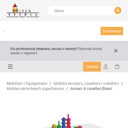
TANCAR
Resultats de la recerca
Descarregar
Ets professional (empresa,
escola
o mestre)
?
Recorda
iniciar
sessió o registra't.
Català
Mobiliari i Equipament
/
Mobles escolars, casellers i cubeters
/
Mobles-sèrie-beech superbaixos
/
Armari 4 caselles Blanc