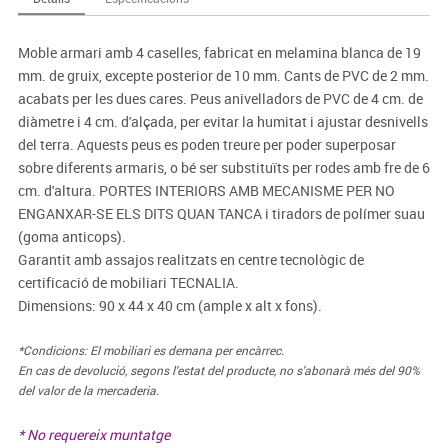
Moble armari amb 4 caselles, fabricat en melamina blanca de 19
mm. de gruix, excepte posterior de 10 mm. Cants de PVC de 2 mm.
acabats per les dues cares. Peus anivelladors de PVC de 4 cm. de
diàmetre i 4 cm. d'alçada, per evitar la humitat i ajustar desnivells
del terra. Aquests peus es poden treure per poder superposar
sobre diferents armaris, o bé ser substituïts per rodes amb fre de 6
cm. d'altura. PORTES INTERIORS AMB MECANISME PER NO
ENGANXAR-SE ELS DITS QUAN TANCA i tiradors de polímer suau
(goma anticops).
Garantit amb assajos realitzats en centre tecnològic de
certificació de mobiliari TECNALIA.
Dimensions: 90 x 44 x 40 cm (ample x alt x fons).
*Condicions: El mobiliari es demana per encàrrec.
En cas de devolució, segons l'estat del producte, no s'abonarà més del 90%
del valor de la mercaderia.
* No requereix muntatge