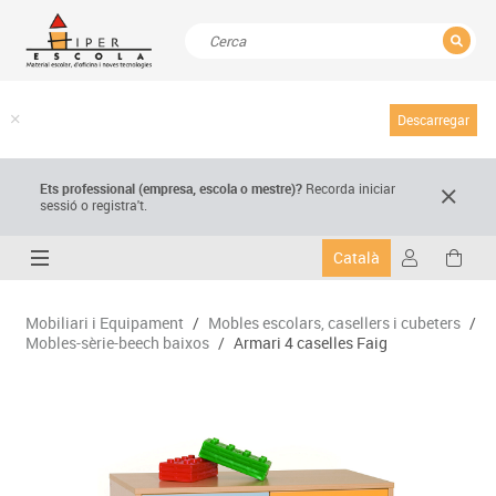
TANCAR
Resultats de la recerca
Descarregar
Ets professional (empresa,
escola
o mestre)
?
Recorda
iniciar
sessió o registra't.
Català
Mobiliari i Equipament
/
Mobles escolars, casellers i cubeters
/
Mobles-sèrie-beech baixos
/
Armari 4 caselles Faig