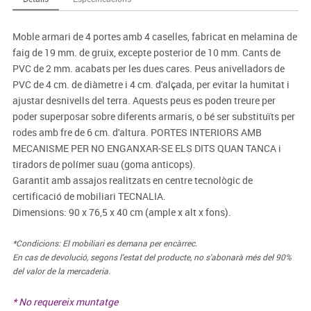
Moble armari de 4 portes amb 4 caselles, fabricat en melamina de
faig de 19 mm. de gruix, excepte posterior de 10 mm. Cants de
PVC de 2 mm. acabats per les dues cares. Peus anivelladors de
PVC de 4 cm. de diàmetre i 4 cm. d'alçada, per evitar la humitat i
ajustar desnivells del terra. Aquests peus es poden treure per
poder superposar sobre diferents armaris, o bé ser substituïts per
rodes amb fre de 6 cm. d'altura. PORTES INTERIORS AMB
MECANISME PER NO ENGANXAR-SE ELS DITS QUAN TANCA i
tiradors de polímer suau (goma anticops).
Garantit amb assajos realitzats en centre tecnològic de
certificació de mobiliari TECNALIA.
Dimensions: 90 x 76,5 x 40 cm (ample x alt x fons).
*Condicions: El mobiliari es demana per encàrrec.
En cas de devolució, segons l'estat del producte, no s'abonarà més del 90%
del valor de la mercaderia.
* No requereix muntatge