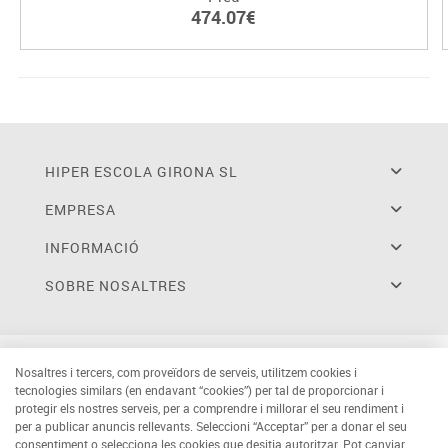
474.07€
HIPER ESCOLA GIRONA SL
EMPRESA
INFORMACIÓ
SOBRE NOSALTRES
Nosaltres i tercers, com proveïdors de serveis, utilitzem cookies i
tecnologies similars (en endavant “cookies”) per tal de proporcionar i
protegir els nostres serveis, per a comprendre i millorar el seu rendiment i
per a publicar anuncis rellevants. Seleccioni “Acceptar” per a donar el seu
consentiment o selecciona les cookies que desitja autoritzar. Pot canviar