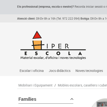
Ets professional (empresa,
escola
o mestre)
?
Recorda
iniciar sessió o r
Atenció client:
Dll-Dv 8h a 16h (Tel. 972 222 094)
Botiga:
Dll-Dv 8h a 1
Escolar i oficina
Jocs didàctics
Noves tecnologies
Arxiu, carpetes i classificadors
Primeres edats
Audio
Mobiliari i Equipament
/
Mobles escolars, casellers i cube
Medi 
Paper i manipulats
Espais multisensorials
Càmeres videoconfe
Assoc
Manualitats
Jocs heurístics
Cartelleria digital
Famílies
Jocs
Escriptura i correcció
Motricitat fina
Connectivitat i seny
Llen