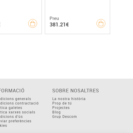
Preu
€
381.21€
FORMACIÓ
SOBRE NOSALTRES
dicions generals
La nostra història
dicions contractació
Prop de tú
ítica galetes
Projectes
ítica xarxes socials
Blog
dicions d'ús
Grup Descom
viar preferències
kies