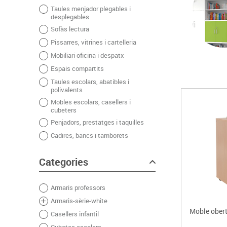
Taules menjador plegables i
Complements d'oficina
Construccions
Mobiliari tecnològic
Músi
desplegables
Plastificació, enquadernació i destrucció
Espais exteriors
Monitors interactiu
Mate
Sofàs lectura
Informàtica
Psicomotricitat
Cièn
Pissarres, vitrines i cartelleria
Higiene
Jocs simbòlics
Mobiliari oficina i despatx
Dibuix tècnic i artístic
Espais compartits
Material escolar
Taules escolars, abatibles i
polivalents
Mobles escolars, casellers i
cubeters
Penjadors, prestatges i taquilles
Cadires, bancs i tamborets
Categories
Armaris professors
Armaris-sèrie-white
Moble obert
Casellers infantil
Cubetes escolars