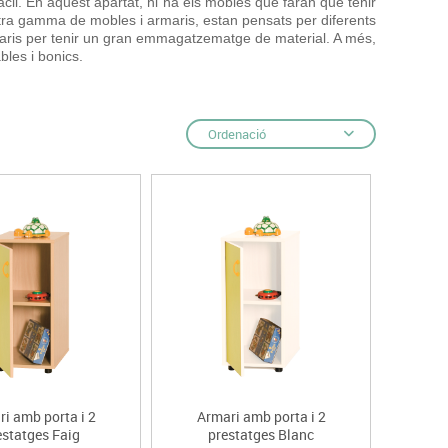
àcil. En aquest apartat, hi ha els mobles que faran que tenir
s
stra gamma de mobles i armaris, estan pensats per diferents
Psicomotricitat
 armaris per tenir un gran emmagatzematge de material. A més,
Esports raqueta
bles i bonics.
Gimnàstica rítmica
Ordenació
i amb porta i 2
Armari amb porta i 2
estatges Faig
prestatges Blanc