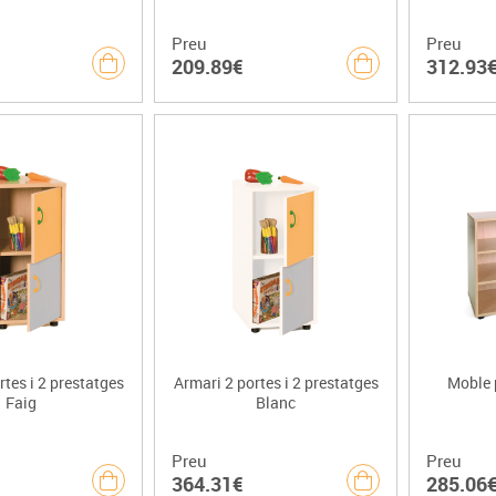
Preu
Preu
209.89€
312.93
rtes i 2 prestatges
Armari 2 portes i 2 prestatges
Moble 
Faig
Blanc
Preu
Preu
364.31€
285.06