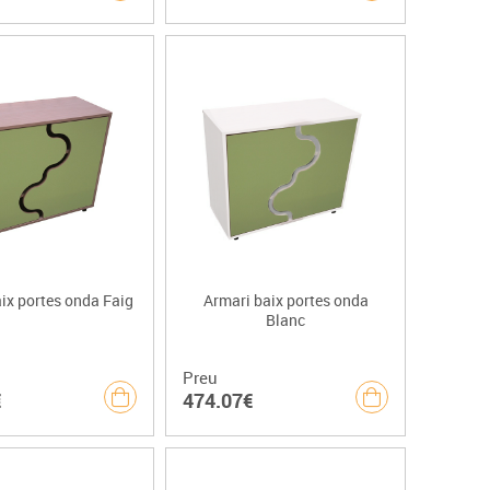
ix portes onda Faig
Armari baix portes onda
Blanc
Preu
€
474.07€