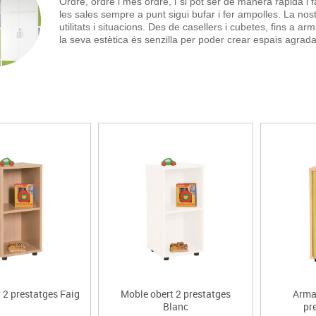
Ordre, ordre i més ordre, i si pot ser de manera ràpida i f
Espais compartits
Complements esportiu
les sales sempre a punt sigui bufar i fer ampolles. La no
ca
Videoprojecció
utilitats i situacions. Des de casellers i cubetes, fins a
s
Taules escolars, abatibles i polivalents
Entrenament
màtiques
la seva estètica és senzilla per poder crear espais agrada
Mobles escolars, casellers i cubeters
Equipament
cies
Penjadors, prestatges i taquilles
Foam
Cadires, bancs i tamborets
 2 prestatges Faig
Moble obert 2 prestatges
Armar
Blanc
pr