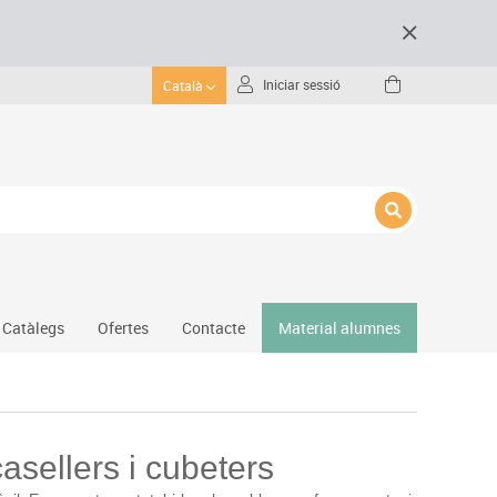
Iniciar sessió
Català
Catàlegs
Ofertes
Contacte
Material alumnes
Gimnàs
Hockey
asellers i cubeters
Piscina
Protecció esportiva