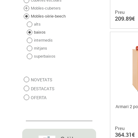
Mobles-cubeters
Preu
Mobles-sèrie-beech
209.89€
alts
baixos
intermedis
mitjans
superbaixos
NOVETATS
DESTACATS
OFERTA
Armari 2 po
Preu
364.31€