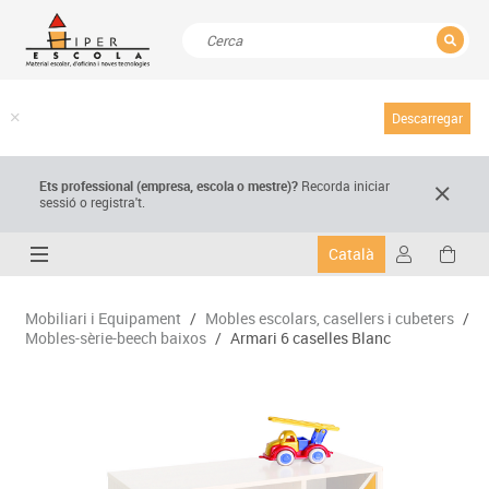
TANCAR
Resultats de la recerca
Descarregar
Ets professional (empresa,
escola
o mestre)
?
Recorda
iniciar
sessió o registra't.
Català
Mobiliari i Equipament
/
Mobles escolars, casellers i cubeters
/
Mobles-sèrie-beech baixos
/
Armari 6 caselles Blanc