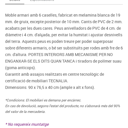
Moble armari amb 6 caselles, fabricat en melamina blanca de 19
mm. de gruix, excepte posterior de 10 mm. Cants de PVC de 2 mm.
acabats per les dues cares. Peus anivelladors de PVC de 4 cm. de
diàmetre i 4 cm. d'alçada, per evitar la humitat i ajustar desnivells
del terra. Aquests peus es poden treure per poder superposar
sobre diferents armaris, o bé ser substituïts per rodes amb fre de 6
cm. d'altura. PORTES INTERIORS AMB MECANISME PER NO
ENGANXAR-SE ELS DITS QUAN TANCA i tiradors de polímer suau
(goma anticops).
Garantit amb assajos realitzats en centre tecnològic de
certificació de mobiliari TECNALIA.
Dimensions: 90 x 76,5 x 40 cm (ample x alt x fons).
*Condicions: El mobiliari es demana per encàrrec.
En cas de devolució, segons l'estat del producte, no s'abonarà més del 90%
del valor de la mercaderia.
* No requereix muntatge