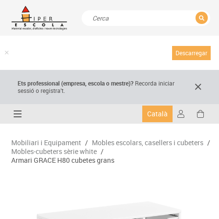
TANCAR
Resultats de la recerca
Descarregar
Ets professional (empresa,
escola
o mestre)
?
Recorda
iniciar
sessió o registra't.
Català
Mobiliari i Equipament
/
Mobles escolars, casellers i cubeters
/
Mobles-cubeters sèrie white
/
Armari GRACE H80 cubetes grans