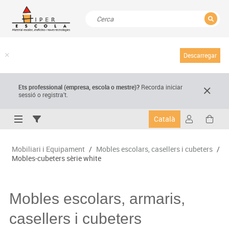
TANCAR
Resultats de la recerca
Descarregar
Ets professional (empresa,
escola
o mestre)
?
Recorda
iniciar
sessió o registra't.
Català
Mobiliari i Equipament
/
Mobles escolars, casellers i cubeters
/
Mobles-cubeters sèrie white
Mobles escolars, armaris,
casellers i cubeters