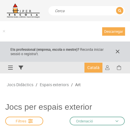
TANCAR
Resultats de la recerca
Descarregar
Ets professional (empresa,
escola
o mestre)
?
Recorda
iniciar
sessió o registra't.
Català
Jocs Didàctics
/
Espais exteriors
/
Art
Jocs per espais exterior
Filtres
Ordenació