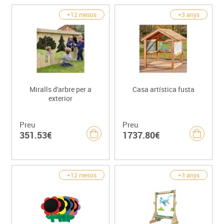
+12 mesos
+3 anys
Miralls d'arbre per a
Casa artística fusta
exterior
Preu
Preu
351.53€
1737.80€
+12 mesos
+3 anys