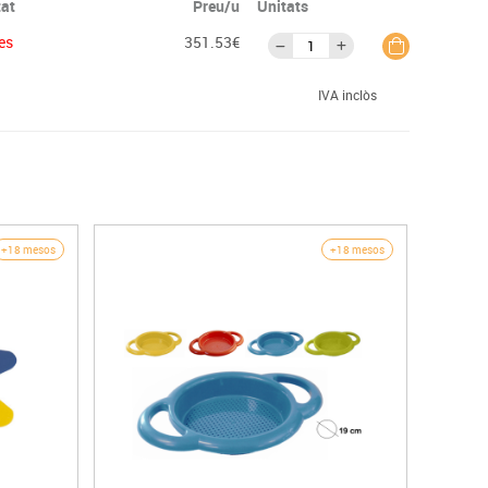
tat
Preu/u
Unitats
es
351.53€
IVA inclòs
+18 mesos
+18 mesos