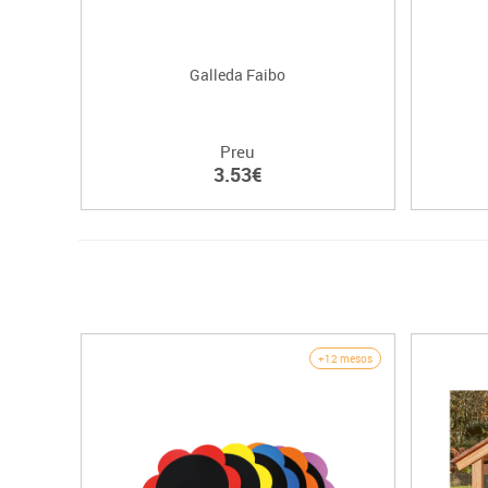
Galleda Faibo
Preu
3.53€
+12 mesos