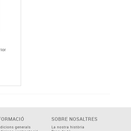
rior
FORMACIÓ
SOBRE NOSALTRES
dicions generals
La nostra història