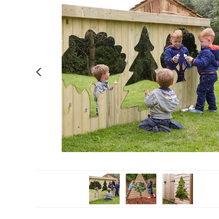
Complements d'oficina
Construccions
Mobiliari tecnològic
Músi
Plastificació, enquadernació i destrucció
Espais exteriors
Monitors interactiu
Mate
Informàtica
Psicomotricitat
Cièn
Higiene
Jocs simbòlics
Dibuix tècnic i artístic
Material escolar