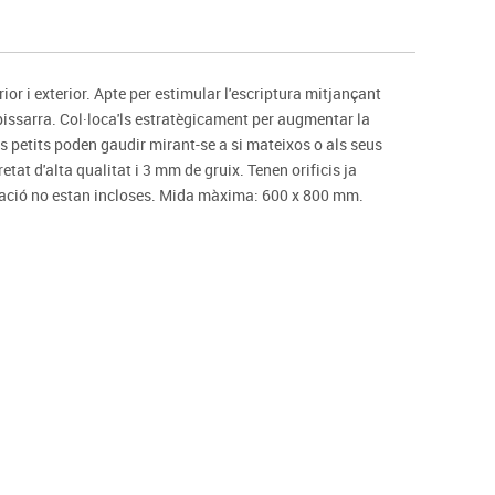
s
Psicomotricitat
Esports raqueta
Gimnàstica rítmica
rior i exterior. Apte per estimular l'escriptura mitjançant
pissarra. Col·loca'ls estratègicament per augmentar la
ns petits poden gaudir mirant-se a si mateixos o als seus
etat d'alta qualitat i 3 mm de gruix. Tenen orificis ja
fixació no estan incloses. Mida màxima: 600 x 800 mm.