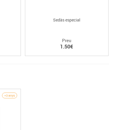
Sedàs especial
Preu
1.50€
+3 anys