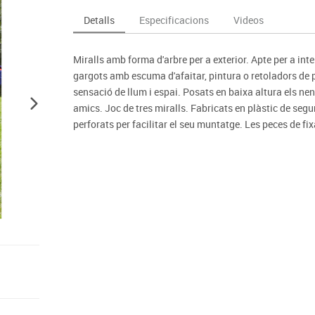
Espais compartits
Complements esportiu
ca
Videoprojecció
Detalls
Especificacions
Videos
s
Taules escolars, abatibles i polivalents
Entrenament
màtiques
Mobles escolars, casellers i cubeters
Equipament
cies
Miralls amb forma d'arbre per a exterior. Apte per a inte
Penjadors, prestatges i taquilles
Foam
gargots amb escuma d'afaitar, pintura o retoladors de 
Cadires, bancs i tamborets
sensació de llum i espai. Posats en baixa altura els ne
amics. Joc de tres miralls. Fabricats en plàstic de segur
perforats per facilitar el seu muntatge. Les peces de 