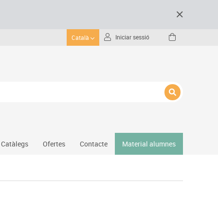
Iniciar sessió
Català
Catàlegs
Ofertes
Contacte
Material alumnes
Gimnàs
Hockey
Piscina
Protecció esportiva