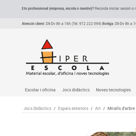
Ets professional (empresa,
escola
o mestre)
?
Recorda
iniciar sessió o r
Atenció client:
Dll-Dv 8h a 16h (Tel. 972 222 094)
Botiga:
Dll-Dv 8h a 1
Escolar i oficina
Jocs didàctics
Noves tecnologies
Arxiu, carpetes i classificadors
Primeres edats
Audio
Jocs Didàctics
/
Espais exteriors
/
Art
/
Miralls d'arbre 
Medi 
Paper i manipulats
Espais multisensorials
Càmeres videoconfe
Assoc
Manualitats
Jocs heurístics
Cartelleria digital
Jocs
Escriptura i correcció
Motricitat fina
Connectivitat i seny
Llen