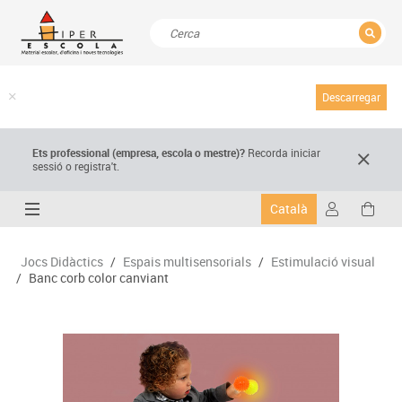
TANCAR
Resultats de la recerca
Descarregar
Ets professional (empresa,
escola
o mestre)
?
Recorda
iniciar
sessió o registra't.
Català
Jocs Didàctics
/
Espais multisensorials
/
Estimulació visual
/
Banc corb color canviant