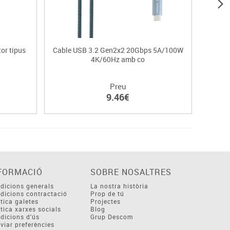
or tipus
Cable USB 3.2 Gen2x2 20Gbps 5A/100W
Cable
4K/60Hz amb co
Preu
9.46€
FORMACIÓ
SOBRE NOSALTRES
dicions generals
La nostra història
dicions contractació
Prop de tú
ítica galetes
Projectes
ítica xarxes socials
Blog
dicions d'ús
Grup Descom
viar preferències