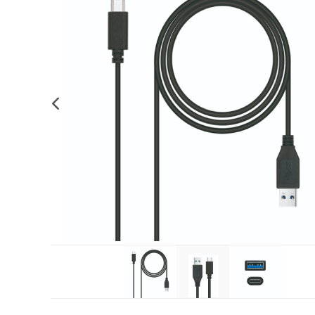
Complements d'oficina
Construccions
Mobiliari tecnològic
Músi
Plastificació, enquadernació i destrucció
Espais exteriors
Monitors interactiu
Mate
Informàtica
Psicomotricitat
Cièn
Higiene
Jocs simbòlics
Dibuix tècnic i artístic
Material escolar