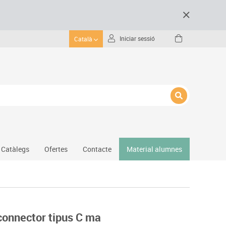
Iniciar sessió
Català
Catàlegs
Ofertes
Contacte
Material alumnes
Gimnàs
Hockey
Piscina
onnector tipus C ma
Protecció esportiva