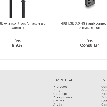
B extensor, tipus A mascle a un
HUB USB 3.0 NGS amb connect
extrem i t
A mascle a un
Preu
Preu
9.93€
Consultar
EMPRESA
IN
Projectes
Con
Blog
Con
Catàlegs
Pol
Àrea privada
Pol
Ofertes
Con
Ajuda
Can