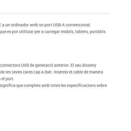
s
Psicomotricitat
Esports raqueta
Gimnàstica rítmica
-C a un ordinador amb un port USB-A convencional.
ue es pot utilitzar per a carregar mòbils, tablets, portàtils
s connectors USB de generació anterior. El seu disseny
e les seves cares cap a dalt. Insereix el cable de manera
el port.
 significa que compleix amb totes les especificacions sobre