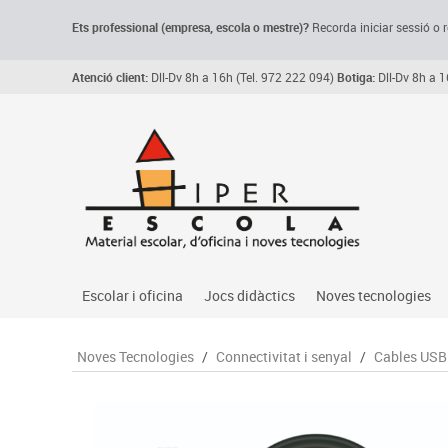
Ets professional (empresa,
escola
o mestre)
?
Recorda
iniciar sessió o r
Atenció client:
Dll-Dv 8h a 16h (Tel. 972 222 094)
Botiga:
Dll-Dv 8h a 1
Escolar i oficina
Jocs didàctics
Noves tecnologies
Arxiu, carpetes i classificadors
Primeres edats
Audio
Noves Tecnologies
/
Connectivitat i senyal
/
Cables USB
Medi 
Paper i manipulats
Espais multisensorials
Càmeres videoconfe
Assoc
Manualitats
Jocs heurístics
Cartelleria digital
Jocs
Escriptura i correcció
Motricitat fina
Connectivitat i seny
Llen