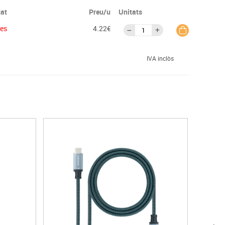
tat
Preu/u
Unitats
ies
4.22€
IVA inclòs