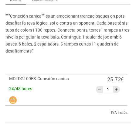
"""Conexión canica"" és un emocionant trencaclosques on pots
desafiar la teva lògica, sol o contra un oponent. Cada base té sis
tubs de colors i 100 reptes. Connecta ponts, torres i rampes a tres
nivells per guiar la teva bala. Contingut: 1 tauler de joc amb 6
bases, 6 bales, 2 espaiadors, 5 rampes curtes i 1 quadern de
desafiaments."
MDLDG109ES
Conexión canica
25.72€
24/48 hores
IVA inclòs