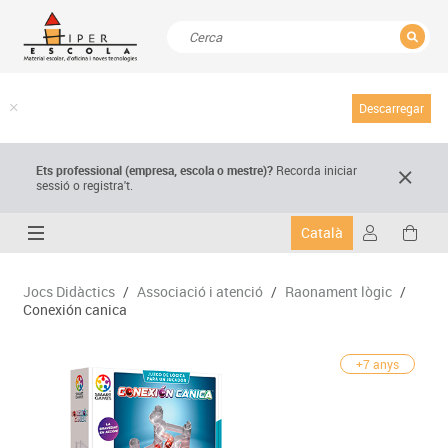
TANCAR
Resultats de la recerca
Descarregar
Ets professional (empresa,
escola
o mestre)
?
Recorda
iniciar
sessió o registra't.
Català
Jocs Didàctics
/
Associació i atenció
/
Raonament lògic
/
Conexión canica
+7 anys