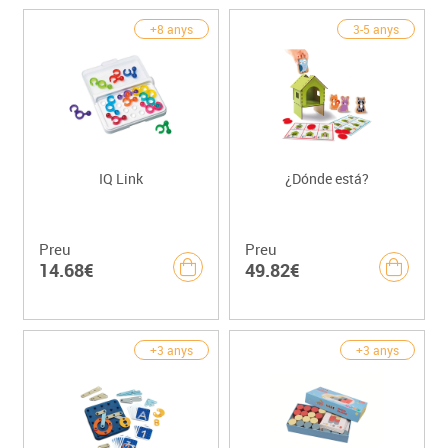
+8 anys
3-5 anys
IQ Link
¿Dónde está?
Preu
Preu
14.68€
49.82€
+3 anys
+3 anys