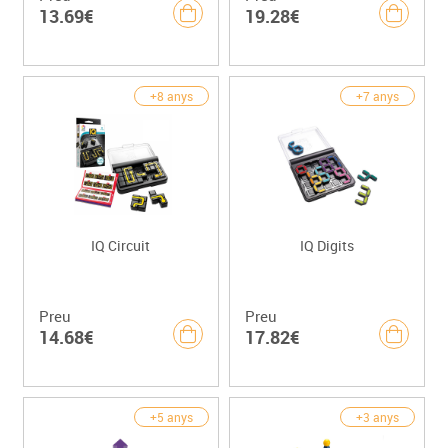
13.69€
19.28€
+8 anys
+7 anys
IQ Circuit
IQ Digits
Preu
Preu
14.68€
17.82€
+5 anys
+3 anys