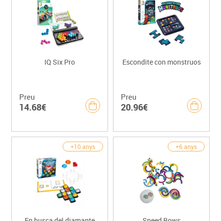
IQ Six Pro
Escondite con monstruos
Preu
Preu
14.68€
20.96€
+10 anys
+6 anys
En busca del diamante
Speed Bows