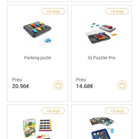
+6 anys
+6 anys
Parking puzle
IQ Puzzler Pro
Preu
Preu
20.96€
14.68€
+6 anys
+5 anys