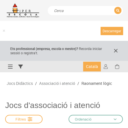
TANCAR
Resultats de la recerca
Descarregar
Ets professional (empresa,
escola
o mestre)
?
Recorda
iniciar
sessió o registra't.
Català
Jocs Didàctics
/
Associació i atenció
/
Raonament lògic
Jocs d'associació i atenció
Filtres
Ordenació