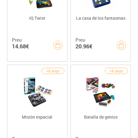
IQ Twist
La casa de los fantasmas
Preu
Preu
14.68€
20.96€
+8 anys
+6 anys
Misión espacial
Batalla de genios