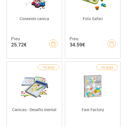
Conexión canica
Foto Safari
Preu
Preu
25.72€
34.59€
+6 anys
+8 anys
Canicas - Desafío mental
Fast Factory