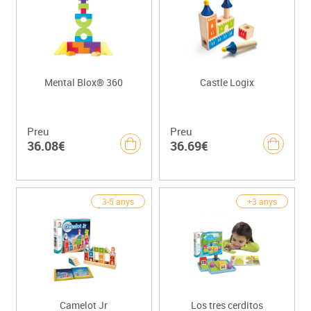
Mental Blox® 360
Castle Logix
Preu
Preu
36.08€
36.69€
3-5 anys
+3 anys
Camelot Jr
Los tres cerditos