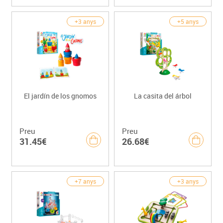
+3 anys
+5 anys
El jardín de los gnomos
La casita del árbol
Preu
Preu
31.45€
26.68€
+7 anys
+3 anys