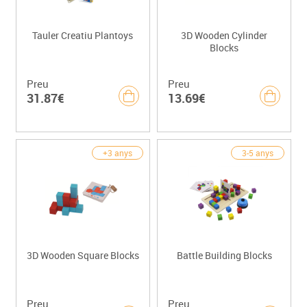
Tauler Creatiu Plantoys
3D Wooden Cylinder
Blocks
Preu
Preu
31.87€
13.69€
+3 anys
3-5 anys
3D Wooden Square Blocks
Battle Building Blocks
Preu
Preu