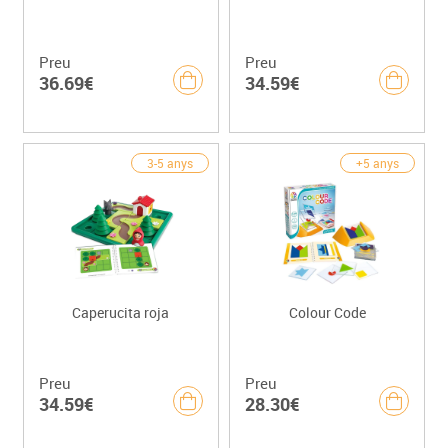
Preu
Preu
36.69€
34.59€
3-5 anys
+5 anys
Caperucita roja
Colour Code
Preu
Preu
34.59€
28.30€