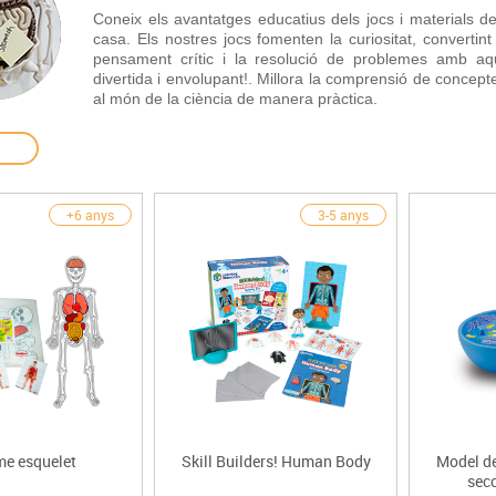
Espais compartits
Complements esportiu
Coneix els avantatges educatius dels jocs i materials de
ca
Videoprojecció
casa. Els nostres jocs fomenten la curiositat, convertin
s
Taules escolars, abatibles i polivalents
Entrenament
màtiques
pensament crític i la resolució de problemes amb aqu
divertida i envolupant!. Millora la comprensió de concep
Mobles escolars, casellers i cubeters
Equipament
cies
al món de la ciència de manera pràctica.
Penjadors, prestatges i taquilles
Foam
Cadires, bancs i tamborets
+6 anys
3-5 anys
me esquelet
Skill Builders! Human Body
Model de
secc