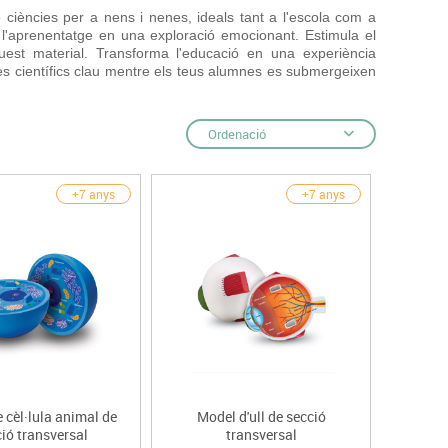
s
 ciències per a nens i nenes, ideals tant a l'escola com a
Psicomotricitat
t l'aprenentatge en una exploració emocionant. Estimula el
Esports raqueta
est material. Transforma l'educació en una experiència
tes científics clau mentre els teus alumnes es submergeixen
Gimnàstica rítmica
Ordenació
+7 anys
+7 anys
 cèl·lula animal de
Model d'ull de secció
ió transversal
transversal