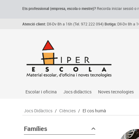
Ets professional (empresa,
escola
o mestre)
?
Recorda
iniciar sessió o r
Atenció client:
Dll-Dv 8h a 16h (Tel. 972 222 094)
Botiga:
Dll-Dv 8h a 1
Escolar i oficina
Jocs didàctics
Noves tecnologies
Arxiu, carpetes i classificadors
Primeres edats
Audio
Jocs Didàctics
/
Ciències
/
El cos humà
Medi 
Paper i manipulats
Espais multisensorials
Càmeres videoconfe
Assoc
Manualitats
Jocs heurístics
Cartelleria digital
Famílies
Jocs
Escriptura i correcció
Motricitat fina
Connectivitat i seny
Llen