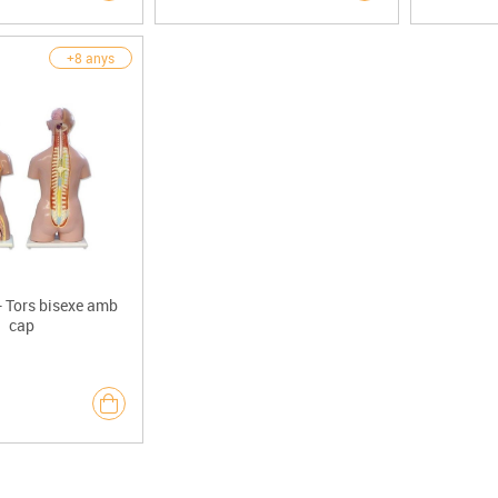
+8 anys
 Tors bisexe amb
cap