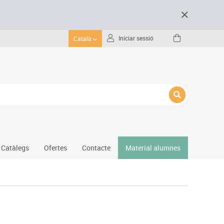
Iniciar sessió
Català
Catàlegs
Ofertes
Contacte
Material alumnes
Gimnàs
Hockey
Piscina
Protecció esportiva