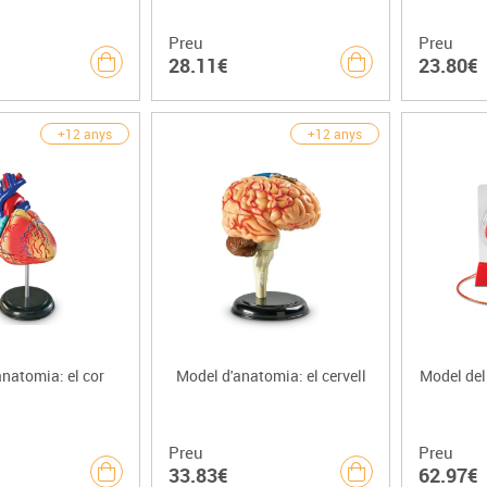
Preu
Preu
28.11€
23.80€
+12 anys
+12 anys
natomia: el cor
Model d'anatomia: el cervell
Model del 
Preu
Preu
33.83€
62.97€