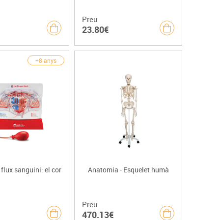
Preu
23.80€
+8 anys
flux sanguini: el cor
Anatomia - Esquelet humà
Preu
470.13€