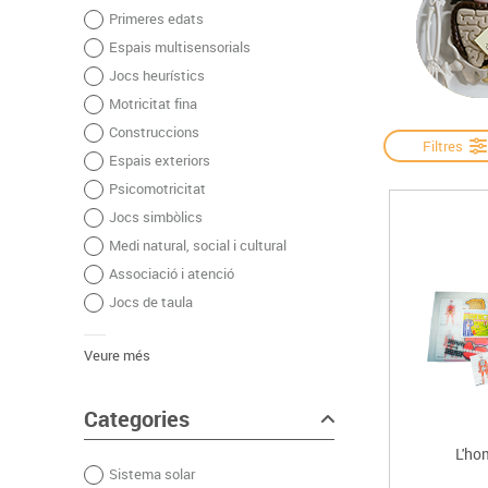
Primeres edats
Complements d'oficina
Construccions
Mobiliari tecnològic
Músi
Espais multisensorials
Plastificació, enquadernació i destrucció
Espais exteriors
Monitors interactiu
Mate
Jocs heurístics
Informàtica
Psicomotricitat
Cièn
Motricitat fina
Higiene
Jocs simbòlics
Construccions
Dibuix tècnic i artístic
Filtres
Espais exteriors
Material escolar
Psicomotricitat
Jocs simbòlics
Medi natural, social i cultural
Associació i atenció
Jocs de taula
Veure més
Categories
L'ho
Sistema solar