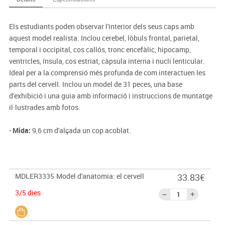
Els estudiants poden observar l'interior dels seus caps amb
aquest model realista. Inclou cerebel, lòbuls frontal, parietal,
temporal i occipital, cos callós, tronc encefàlic, hipocamp,
ventricles, ínsula, cos estriat, càpsula interna i nucli lenticular.
Ideal per a la comprensió més profunda de com interactuen les
parts del cervell. Inclou un model de 31 peces, una base
d'exhibició i una guia amb informació i instruccions de muntatge
il·lustrades amb fotos.
· Mida:
9,6 cm d'alçada un cop acoblat.
MDLER3335
Model d'anatomia: el cervell
33.83€
3/5 dies