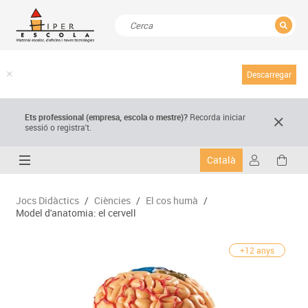
TANCAR
Resultats de la recerca
Descarregar
Ets professional (empresa,
escola
o mestre)
?
Recorda
iniciar
sessió o registra't.
Català
Jocs Didàctics
/
Ciències
/
El cos humà
/
Model d'anatomia: el cervell
+12 anys