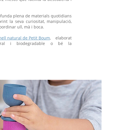
ofunda plena de materials quotidians
int la seva curiositat, manipulació,
oordinar ull, mà i boca.
mell natural de Petit Boum
, elaborat
ural i biodegradable o bé la