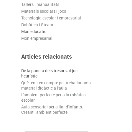
Tallers i manualitats
Complements d'oficina
Construccions
Mobiliari tecnològic
Músi
Materials escolars i jocs
Plastificació, enquadernació i destrucció
Espais exteriors
Monitors interactiu
Mate
Tecnologia escolar i empresarial
Informàtica
Psicomotricitat
Cièn
Robòtica i Steam
Higiene
Jocs simbòlics
Món educatiu
Món empresarial
Dibuix tècnic i artístic
Material escolar
Articles relacionats
De la panera dels tresors al joc
heurístic
Què tenir en compte per treballar amb
material didàctic a l'aula
L'ambient perfecte per a la robòtica
escolar
Aula sensorial per a llar d'infants.
Creant l'ambient perfecte.