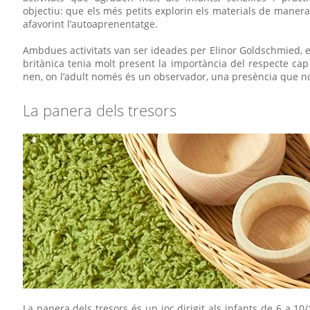
objectiu: que els més petits explorin els materials de manera l
afavorint l’autoaprenentatge.
Ambdues activitats van ser ideades per Elinor Goldschmied, 
britànica tenia molt present la importància del respecte ca
nen, on l’adult només és un observador, una presència que no 
La panera dels tresors
La panera dels tresors és un joc dirigit als infants de 6 a 10