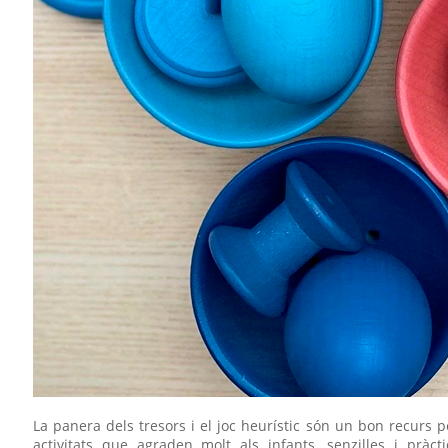
La panera dels tresors i el joc heurístic són un bon recurs pe
activitats que agraden molt als infants, senzilles i prà