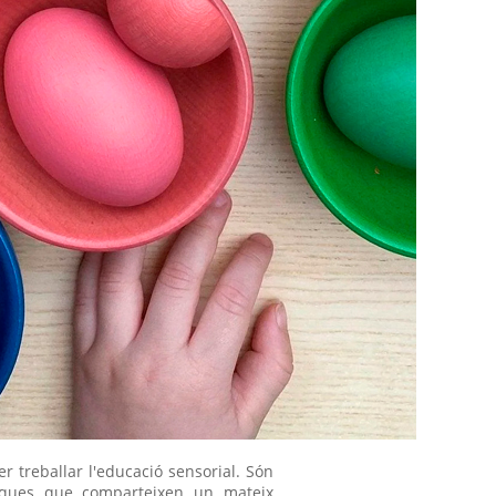
r treballar l'educació sensorial. Són
ctiques que comparteixen un mateix