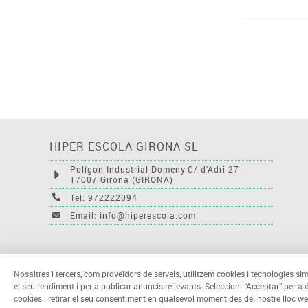
HIPER ESCOLA GIRONA SL
Polígon Industrial Domeny.C/ d'Adri 27
17007 Girona (GIRONA)
Tel: 972222094
Email: info@hiperescola.com
Nosaltres i tercers, com proveïdors de serveis, utilitzem cookies i tecnologies sim
el seu rendiment i per a publicar anuncis rellevants. Seleccioni “Acceptar” per a
cookies i retirar el seu consentiment en qualsevol moment des del nostre lloc we