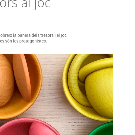
ors al joc
s
Psicomotricitat
Esports raqueta
Gimnàstica rítmica
breix la panera dels tresors i el joc
tes són les protagonistes.