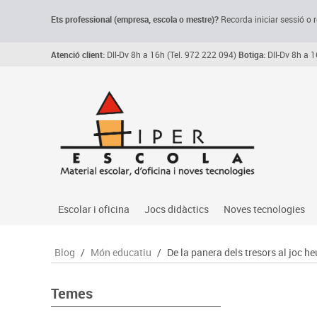
Ets professional (empresa,
escola
o mestre)
?
Recorda
iniciar sessió o r
Atenció client:
Dll-Dv 8h a 16h (Tel. 972 222 094)
Botiga:
Dll-Dv 8h a 1
Escolar i oficina
Jocs didàctics
Noves tecnologies
Arxiu, carpetes i classificadors
Primeres edats
Audio
Blog
/
Món educatiu
/
De la panera dels tresors al joc he
Medi 
Paper i manipulats
Espais multisensorials
Càmeres videoconfe
Assoc
Manualitats
Jocs heurístics
Cartelleria digital
Temes
Jocs
Escriptura i correcció
Motricitat fina
Connectivitat i seny
Llen