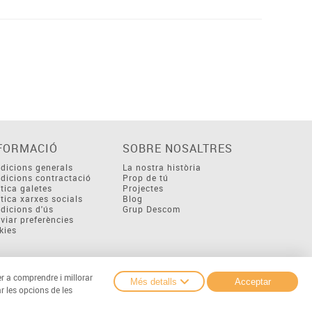
FORMACIÓ
SOBRE NOSALTRES
dicions generals
La nostra història
dicions contractació
Prop de tú
ítica galetes
Projectes
ítica xarxes socials
Blog
dicions d'ús
Grup Descom
viar preferències
kies
er a comprendre i millorar
Més detalls
Acceptar
r les opcions de les