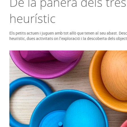
De la panera dels tres
Espais compartits
Complements esportiu
ca
Videoprojecció
s
heurístic
Taules escolars, abatibles i polivalents
Entrenament
màtiques
Mobles escolars, casellers i cubeters
Equipament
cies
Penjadors, prestatges i taquilles
Foam
Els petits actuen i juguen amb tot allò que tenen al seu abast. Desco
Cadires, bancs i tamborets
heurístic, dues activitats on l’exploració i la descoberta dels objec