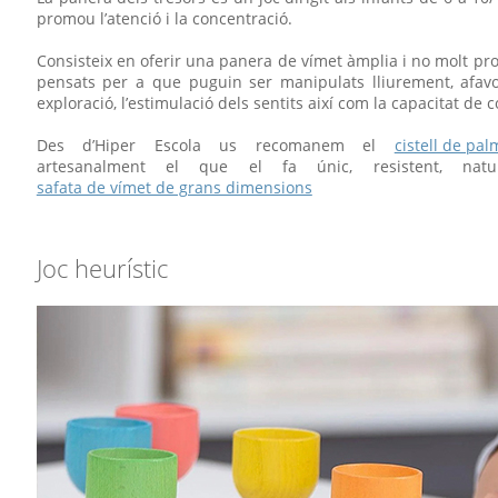
promou l’atenció i la concentració.
Consisteix en oferir una panera de vímet àmplia i no molt pr
pensats per a que puguin ser manipulats lliurement, afavor
exploració, l’estimulació dels sentits així com la capacitat de c
Des d’Hiper Escola us recomanem el
cistell de pal
artesanalment el que el fa únic, resistent, nat
safata de vímet de grans dimensions
Joc heurístic