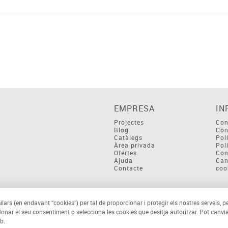
EMPRESA
IN
Projectes
Con
Blog
Con
Catàlegs
Pol
Àrea privada
Pol
Ofertes
Con
Ajuda
Can
Contacte
coo
ilars (en endavant “cookies”) per tal de proporcionar i protegir els nostres serveis, p
 donar el seu consentiment o selecciona les cookies que desitja autoritzar. Pot canvia
b.