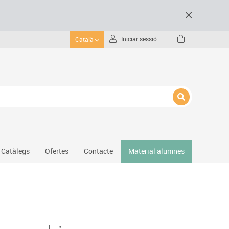
Iniciar sessió
Català
Catàlegs
Ofertes
Contacte
Material alumnes
Gimnàs
Hockey
Piscina
Protecció esportiva