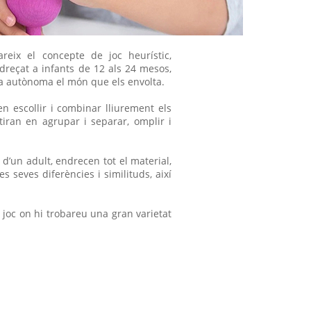
reix el concepte de joc heurístic,
reçat a infants de 12 als 24 mesos,
a autònoma el món que els envolta.
en escollir i combinar lliurement els
tiran en agrupar i separar, omplir i
a d’un adult, endrecen tot el material,
s seves diferències i similituds, així
 joc on hi trobareu una gran varietat