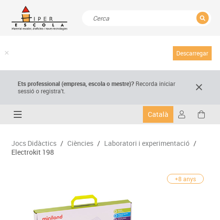
TANCAR
Resultats de la recerca
Descarregar
Ets professional (empresa,
escola
o mestre)
?
Recorda
iniciar
sessió o registra't.
Català
Jocs Didàctics
/
Ciències
/
Laboratori i experimentació
/
Electrokit 198
+8 anys