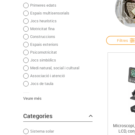
Primeres edats
Complements d'oficina
Construccions
Mobiliari tecnològic
Músi
Espais multisensorials
Plastificació, enquadernació i destrucció
Espais exteriors
Monitors interactiu
Mate
Jocs heurístics
Informàtica
Psicomotricitat
Cièn
Motricitat fina
Higiene
Jocs simbòlics
Construccions
Dibuix tècnic i artístic
Filtres
Espais exteriors
Material escolar
Psicomotricitat
Jocs simbòlics
Medi natural, social i cultural
Associació i atenció
Jocs de taula
Veure més
Categories
Microscopi
LCD, con
Sistema solar