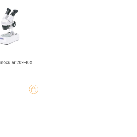
inocular 20x-40X
€