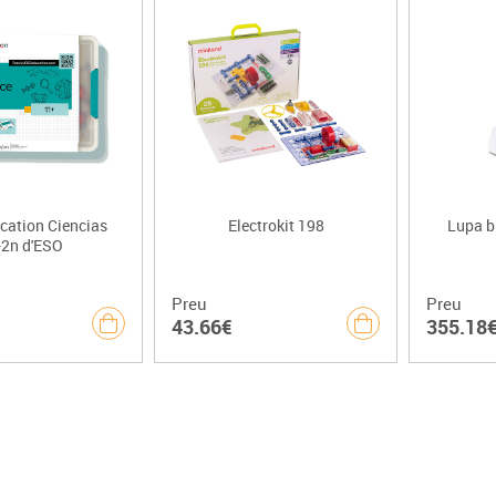
cation Ciencias
Electrokit 198
Lupa b
-2n d'ESO
Preu
Preu
43.66€
355.18