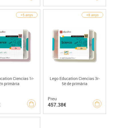
+5 anys
+8 anys
cation Ciencias 1r-
Lego Education Ciencias 3r-
2n primària
5è de primària
Preu
€
457.38€