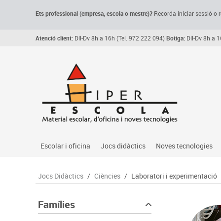
Ets professional (empresa,
escola
o mestre)
?
Recorda
iniciar sessió o r
Atenció client:
Dll-Dv 8h a 16h (Tel. 972 222 094)
Botiga:
Dll-Dv 8h a 1
Escolar i oficina
Jocs didàctics
Noves tecnologies
Arxiu, carpetes i classificadors
Primeres edats
Audio
Jocs Didàctics
/
Ciències
/
Laboratori i experimentació
Medi 
Paper i manipulats
Espais multisensorials
Càmeres videoconfe
Assoc
Manualitats
Jocs heurístics
Cartelleria digital
Famílies
Jocs
Escriptura i correcció
Motricitat fina
Connectivitat i seny
Llen