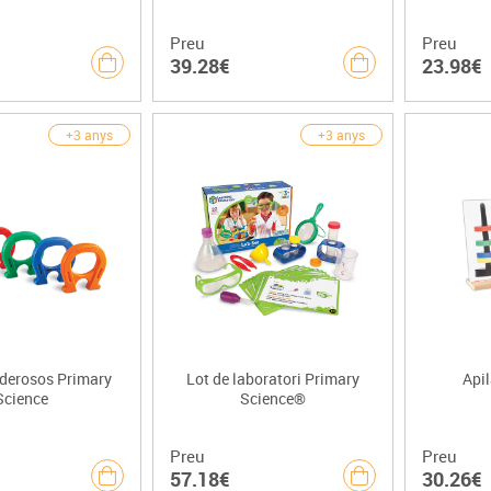
Preu
Preu
39.28€
23.98€
+3 anys
+3 anys
derosos Primary
Lot de laboratori Primary
Api
Science
Science®
Preu
Preu
57.18€
30.26€