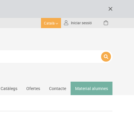
Iniciar sessió
Català
Catàlegs
Ofertes
Contacte
Material alumnes
Gimnàs
Hockey
Piscina
Protecció esportiva