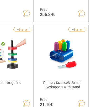
Preu
256.34€
+3 anys
+3 anys
lable magnètic
Primary Science® Jumbo
Eyedroppers with stand
Preu
21.10€