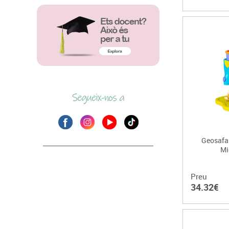
Geosafar
Mi
Preu
34.32€