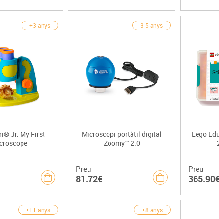
+3 anys
3-5 anys
i® Jr. My First
Microscopi portàtil digital
Lego Edu
croscope
Zoomy™ 2.0
Preu
Preu
81.72€
365.90
+11 anys
+8 anys