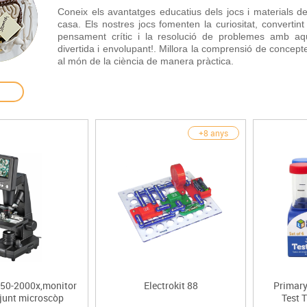
Espais compartits
Complements esportiu
Coneix els avantatges educatius dels jocs i materials de
ca
Videoprojecció
casa. Els nostres jocs fomenten la curiositat, convertin
s
Taules escolars, abatibles i polivalents
Entrenament
màtiques
pensament crític i la resolució de problemes amb aqu
divertida i envolupant!. Millora la comprensió de concep
Mobles escolars, casellers i cubeters
Equipament
cies
al món de la ciència de manera pràctica.
Penjadors, prestatges i taquilles
Foam
Cadires, bancs i tamborets
+8 anys
,50-2000x,monitor
Electrokit 88
Primar
junt microscòp
Test 