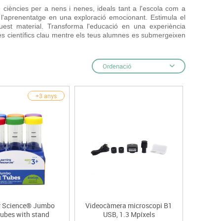
s
 ciències per a nens i nenes, ideals tant a l'escola com a
Psicomotricitat
t l'aprenentatge en una exploració emocionant. Estimula el
Esports raqueta
est material. Transforma l'educació en una experiència
tes científics clau mentre els teus alumnes es submergeixen
Gimnàstica rítmica
Ordenació
+3 anys
y Science® Jumbo
Videocàmera microscopi B1
Tubes with stand
USB, 1.3 Mpíxels