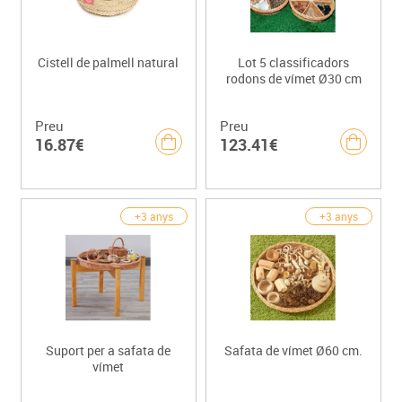
Cistell de palmell natural
Lot 5 classificadors
rodons de vímet Ø30 cm
Preu
Preu
16.87€
123.41€
+3 anys
+3 anys
Suport per a safata de
Safata de vímet Ø60 cm.
vímet