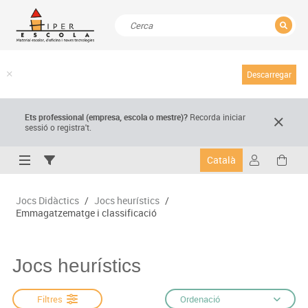
TANCAR
Resultats de la recerca
Descarregar
Ets professional (empresa,
escola
o mestre)
?
Recorda
iniciar
sessió o registra't.
Català
Jocs Didàctics
/
Jocs heurístics
/
Emmagatzematge i classificació
Jocs heurístics
Filtres
Ordenació