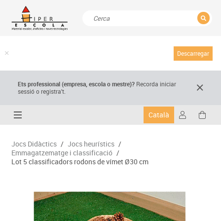
TANCAR
Resultats de la recerca
Descarregar
Ets professional (empresa,
escola
o mestre)
?
Recorda
iniciar
sessió o registra't.
Català
Jocs Didàctics
/
Jocs heurístics
/
Emmagatzematge i classificació
/
Lot 5 classificadors rodons de vímet Ø30 cm