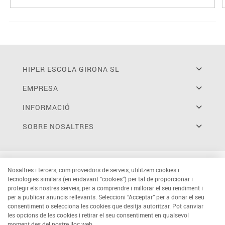
HIPER ESCOLA GIRONA SL
EMPRESA
INFORMACIÓ
SOBRE NOSALTRES
Nosaltres i tercers, com proveïdors de serveis, utilitzem cookies i
tecnologies similars (en endavant “cookies”) per tal de proporcionar i
protegir els nostres serveis, per a comprendre i millorar el seu rendiment i
per a publicar anuncis rellevants. Seleccioni “Acceptar” per a donar el seu
consentiment o selecciona les cookies que desitja autoritzar. Pot canviar
les opcions de les cookies i retirar el seu consentiment en qualsevol
moment des del nostre lloc web.