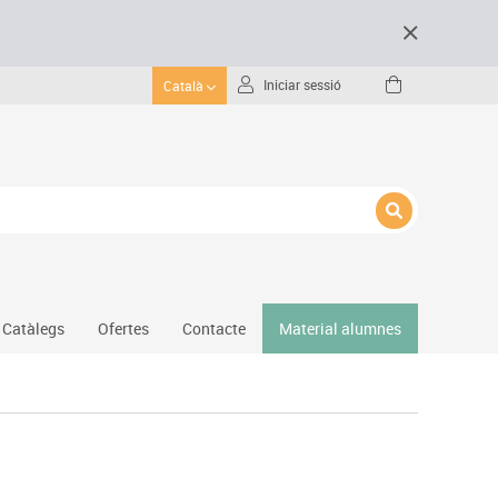
Iniciar sessió
Català
Catàlegs
Ofertes
Contacte
Material alumnes
Gimnàs
Hockey
Piscina
Protecció esportiva