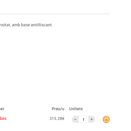
s
Psicomotricitat
Esports raqueta
Gimnàstica rítmica
nsitat, amb base antilliscant.
tat
Preu/u
Unitats
dies
315.28€