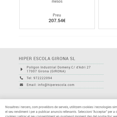
mesos
Preu
207.54€
HIPER ESCOLA GIRONA SL
Polígon Industrial Domeny.C/ d'Adri 27
17007 Girona (GIRONA)
Tel: 972222094
Email: info@hiperescola.com
Nosaltres i tercers, com proveïdors de serveis, utilitzem cookies i tecnologies sim
el seu rendiment i per a publicar anuncis rellevants. Seleccioni “Acceptar” per a
cookies i retirar el seu consentiment en qualsevol moment des del nostre lloc we