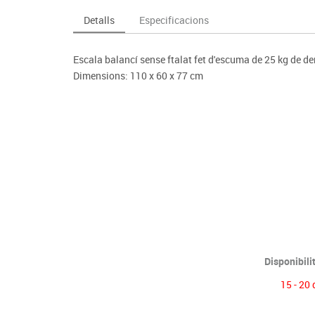
Espais compartits
Complements esportiu
ca
Videoprojecció
Detalls
Especificacions
s
Taules escolars, abatibles i polivalents
Entrenament
màtiques
Mobles escolars, casellers i cubeters
Equipament
cies
Escala balancí sense ftalat fet d'escuma de 25 kg de de
Penjadors, prestatges i taquilles
Foam
Dimensions: 110 x 60 x 77 cm
Cadires, bancs i tamborets
Disponibili
15 - 20 