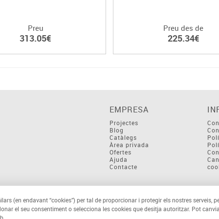
Preu
Preu des de
313.05€
225.34€
EMPRESA
IN
Projectes
Con
Blog
Con
Catàlegs
Pol
Àrea privada
Pol
Ofertes
Con
Ajuda
Can
Contacte
coo
ilars (en endavant “cookies”) per tal de proporcionar i protegir els nostres serveis, p
 donar el seu consentiment o selecciona les cookies que desitja autoritzar. Pot canvia
b.