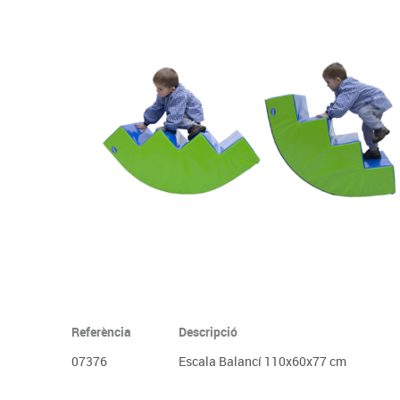
Complements d'oficina
Construccions
Mobiliari tecnològic
Músi
Plastificació, enquadernació i destrucció
Espais exteriors
Monitors interactiu
Mate
Informàtica
Psicomotricitat
Cièn
Higiene
Jocs simbòlics
Dibuix tècnic i artístic
Material escolar
Referència
Descripció
07376
Escala Balancí 110x60x77 cm