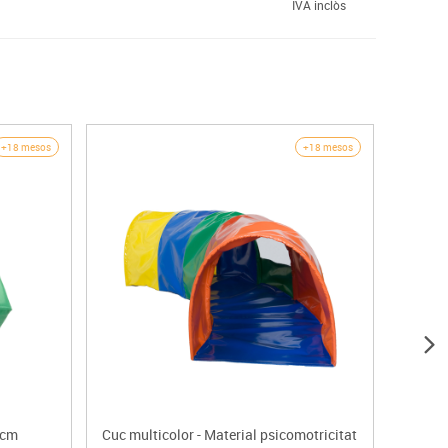
IVA inclòs
+18 mesos
+18 mesos
 cm
Cuc multicolor - Material psicomotricitat