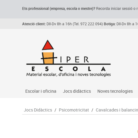
Ets professional (empresa,
escola
o mestre)
?
Recorda
iniciar sessió o r
Atenció client:
Dll-Dv 8h a 16h (Tel. 972 222 094)
Botiga:
Dll-Dv 8h a 1
Escolar i oficina
Jocs didàctics
Noves tecnologies
Arxiu, carpetes i classificadors
Primeres edats
Audio
Jocs Didàctics
/
Psicomotricitat
/
Cavalcades i balanci
Medi 
Paper i manipulats
Espais multisensorials
Càmeres videoconfe
Assoc
Manualitats
Jocs heurístics
Cartelleria digital
Jocs
Escriptura i correcció
Motricitat fina
Connectivitat i seny
Llen