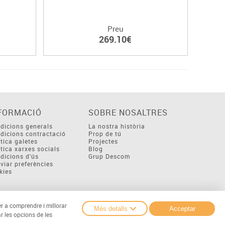
Preu
269.10€
FORMACIÓ
SOBRE NOSALTRES
dicions generals
La nostra història
dicions contractació
Prop de tú
ítica galetes
Projectes
ítica xarxes socials
Blog
dicions d'ús
Grup Descom
viar preferències
kies
er a comprendre i millorar
Més detalls
Acceptar
r les opcions de les