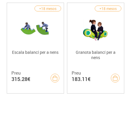
+18 mesos
+18 mesos
Escala balancí per a nens
Granota balancí per a
nens
Preu
Preu
315.28€
183.11€