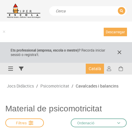
TANCAR
Resultats de la recerca
Descarregar
Ets professional (empresa,
escola
o mestre)
?
Recorda
iniciar
sessió o registra't.
Català
Jocs Didàctics
/
Psicomotricitat
/
Cavalcades i balancins
Material de psicomotricitat
Filtres
Ordenació