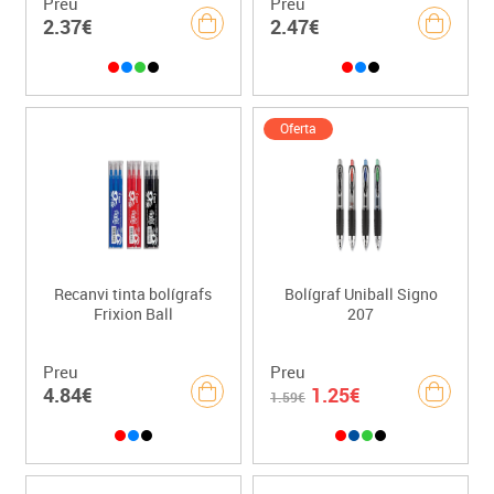
Preu
Preu
2.37€
2.47€
Oferta
Recanvi tinta bolígrafs
Bolígraf Uniball Signo
Frixion Ball
207
Preu
Preu
4.84€
1.25€
1.59€