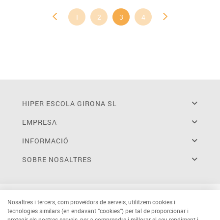
1
2
3
4
HIPER ESCOLA GIRONA SL
EMPRESA
INFORMACIÓ
SOBRE NOSALTRES
Nosaltres i tercers, com proveïdors de serveis, utilitzem cookies i
tecnologies similars (en endavant “cookies”) per tal de proporcionar i
protegir els nostres serveis, per a comprendre i millorar el seu rendiment i