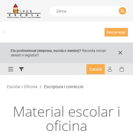
TANCAR
Resultats de la recerca
Descarregar
Ets professional (empresa,
escola
o mestre)
?
Recorda
iniciar
sessió o registra't.
Català
Escolar i Oficina
/
Escriptura i correcció
Material escolar i
oficina