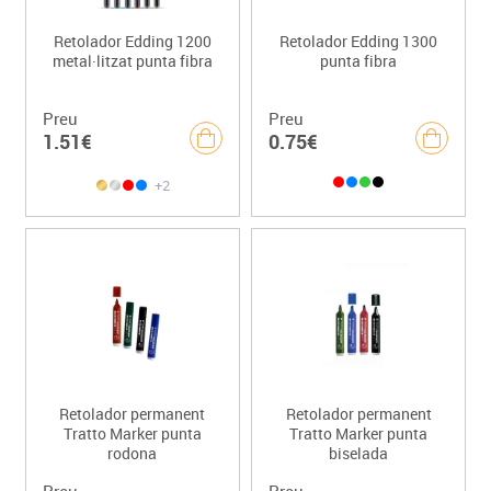
Retolador Edding 1200
Retolador Edding 1300
metal·litzat punta fibra
punta fibra
Preu
Preu
1.51€
0.75€
+2
Retolador permanent
Retolador permanent
Tratto Marker punta
Tratto Marker punta
rodona
biselada
Preu
Preu