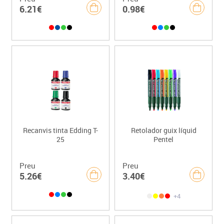
6.21€
0.98€
Recanvis tinta Edding T-
Retolador guix líquid
25
Pentel
Preu
Preu
5.26€
3.40€
+4