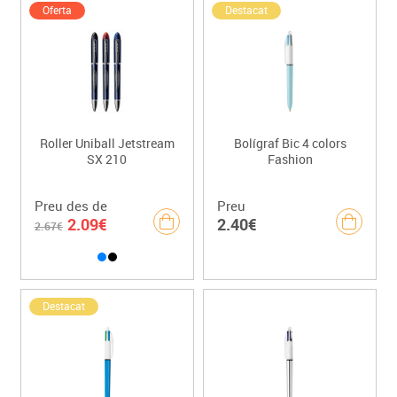
Oferta
Destacat
Roller Uniball Jetstream
Bolígraf Bic 4 colors
SX 210
Fashion
Preu des de
Preu
2.09€
2.40€
2.67€
Destacat