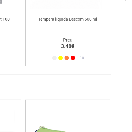
t 100
Témpera líquida Descom 500 ml
Preu
3.48€
+10