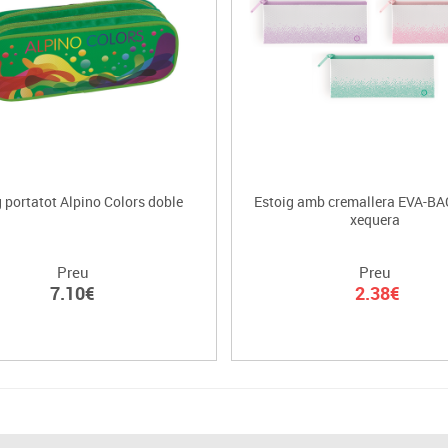
g portatot Alpino Colors doble
Estoig amb cremallera EVA-BA
xequera
Preu
Preu
7.10€
2.38€