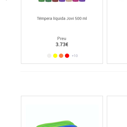
Témpera líquida Jovi 500 ml
Preu
3.73€
+10