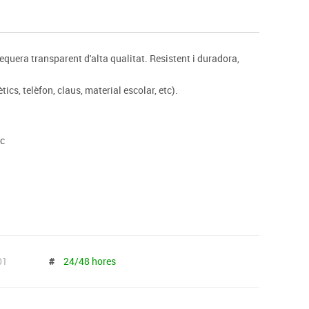
s
Psicomotricitat
Esports raqueta
Gimnàstica rítmica
uera transparent d'alta qualitat. Resistent i duradora,
cs, telèfon, claus, material escolar, etc).
nc
01
#
24/48 hores