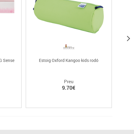
G Sense
Estoig Oxford Kangoo kids rodó
E
Preu
9.70€