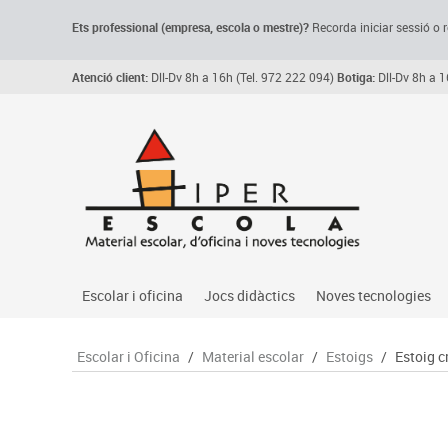
Ets professional (empresa,
escola
o mestre)
?
Recorda
iniciar sessió o r
Atenció client:
Dll-Dv 8h a 16h (Tel. 972 222 094)
Botiga:
Dll-Dv 8h a 1
Escolar i oficina
Jocs didàctics
Noves tecnologies
Arxiu, carpetes i classificadors
Primeres edats
Audio
Escolar i Oficina
/
Material escolar
/
Estoigs
/
Estoig 
Medi 
Paper i manipulats
Espais multisensorials
Càmeres videoconfe
Assoc
Manualitats
Jocs heurístics
Cartelleria digital
Jocs
Escriptura i correcció
Motricitat fina
Connectivitat i seny
Llen