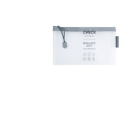
Complements d'oficina
Construccions
Mobiliari tecnològic
Músi
Plastificació, enquadernació i destrucció
Espais exteriors
Monitors interactiu
Mate
Informàtica
Psicomotricitat
Cièn
Higiene
Jocs simbòlics
Dibuix tècnic i artístic
Material escolar