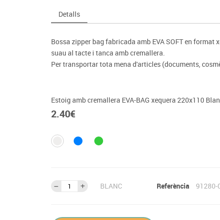
Espais compartits
Complements esportiu
ca
Videoprojecció
Detalls
s
Taules escolars, abatibles i polivalents
Entrenament
màtiques
Mobles escolars, casellers i cubeters
Equipament
cies
Bossa zipper bag fabricada amb EVA SOFT en format xeq
Penjadors, prestatges i taquilles
Foam
suau al tacte i tanca amb cremallera.
Cadires, bancs i tamborets
Per transportar tota mena d'articles (documents, cosmèti
Estoig amb cremallera EVA-BAG xequera 220x110 Bla
2.40
€
BLANC
Referència
91280-