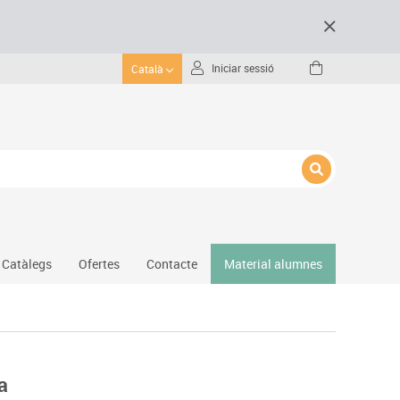
Iniciar sessió
Català
Catàlegs
Ofertes
Contacte
Material alumnes
Gimnàs
Hockey
Piscina
a
Protecció esportiva