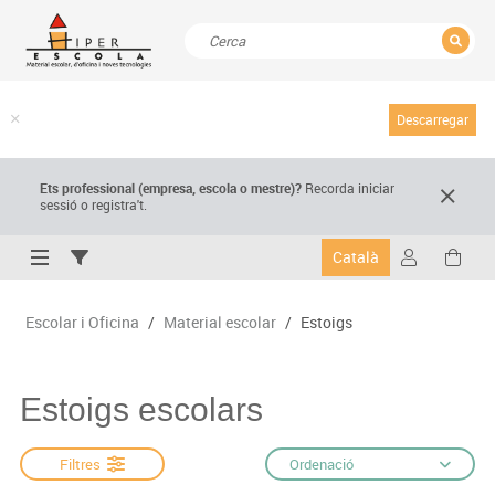
TANCAR
Resultats de la recerca
Descarregar
Ets professional (empresa,
escola
o mestre)
?
Recorda
iniciar
sessió o registra't.
Català
Escolar i Oficina
/
Material escolar
/
Estoigs
Estoigs escolars
Filtres
Ordenació