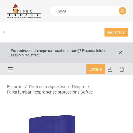
TANCAR
Resultats de la recerca
Descarregar
Ets professional (empresa,
escola
o mestre)
?
Recorda
iniciar
sessió o registra't.
Català
Esportiu
/
Protecció esportiva
/
Neoprè
/
Faixa lumbar neoprè sense proteccions Softee