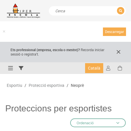
TANCAR
Resultats de la recerca
Descarregar
Ets professional (empresa,
escola
o mestre)
?
Recorda
iniciar
sessió o registra't.
Català
Esportiu
/
Protecció esportiva
/
Neoprè
Proteccions per esportistes
Ordenació