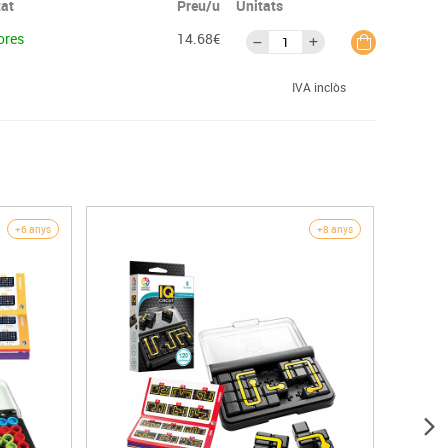
tat
Preu/u
Unitats
ores
14.68€
IVA inclòs
+6 anys
+8 anys