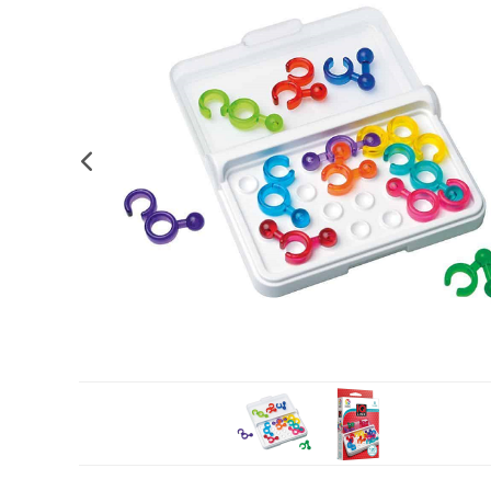
Complements d'oficina
Construccions
Mobiliari tecnològic
Músi
Plastificació, enquadernació i destrucció
Espais exteriors
Monitors interactiu
Mate
Informàtica
Psicomotricitat
Cièn
Higiene
Jocs simbòlics
Dibuix tècnic i artístic
Material escolar