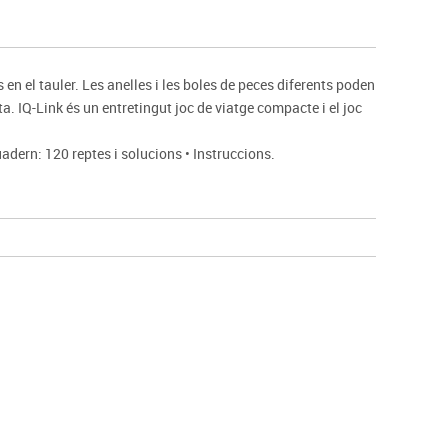
s
Psicomotricitat
Esports raqueta
Gimnàstica rítmica
 en el tauler. Les anelles i les boles de peces diferents poden
a. IQ-Link és un entretingut joc de viatge compacte i el joc
ern: 120 reptes i solucions • Instruccions.