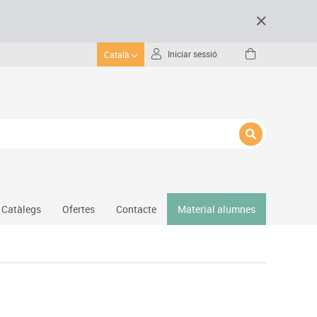
Iniciar sessió
Català
Catàlegs
Ofertes
Contacte
Material alumnes
Gimnàs
Hockey
Piscina
Protecció esportiva