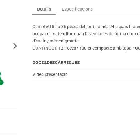
Espais compartits
Complements esportiu
ca
Videoprojecció
Detalls
Especificacions
s
Taules escolars, abatibles i polivalents
Entrenament
màtiques
Mobles escolars, casellers i cubeters
Equipament
cies
Compte! Hi ha 36 peces del joc i només 24 espais lliures
Penjadors, prestatges i taquilles
Foam
ocupar el mateix lloc quan les enllaces de forma correct
Cadires, bancs i tamborets
d'enginy més enigmàtic.
CONTINGUT: 12 Peces • Tauler compacte amb tapa • Quad
DOCS&DESCÀRREGUES
Vídeo presentació