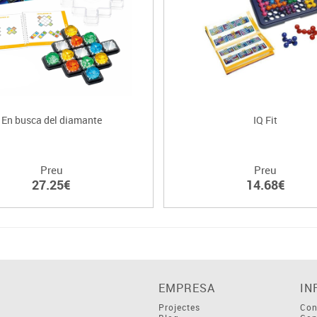
En busca del diamante
IQ Fit
Preu
Preu
27.25€
14.68€
EMPRESA
IN
Projectes
Con