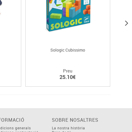
Sologic Cubissimo
Preu
25.10€
FORMACIÓ
SOBRE NOSALTRES
dicions generals
La nostra història