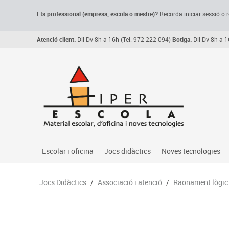
Ets professional (empresa,
escola
o mestre)
?
Recorda
iniciar sessió o r
Atenció client:
Dll-Dv 8h a 16h (Tel. 972 222 094)
Botiga:
Dll-Dv 8h a 1
Escolar i oficina
Jocs didàctics
Noves tecnologies
Arxiu, carpetes i classificadors
Primeres edats
Audio
Jocs Didàctics
/
Associació i atenció
/
Raonament lògic
Medi 
Paper i manipulats
Espais multisensorials
Càmeres videoconfe
Assoc
Manualitats
Jocs heurístics
Cartelleria digital
Jocs
Escriptura i correcció
Motricitat fina
Connectivitat i seny
Llen