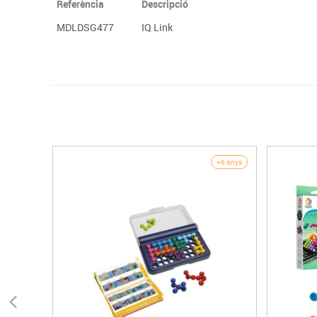
Referència
Descripció
MDLDSG477
IQ Link
+6 anys