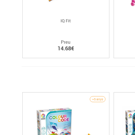
IQ Fit
Preu
14.68€
+5 anys