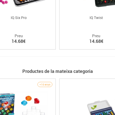
IQ Six Pro
IQ Twist
Preu
Preu
14.68€
14.68€
Productes de la mateixa categoria
+10 anys