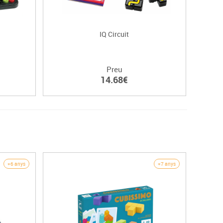
IQ Circuit
Preu
14.68€
+6 anys
+7 anys