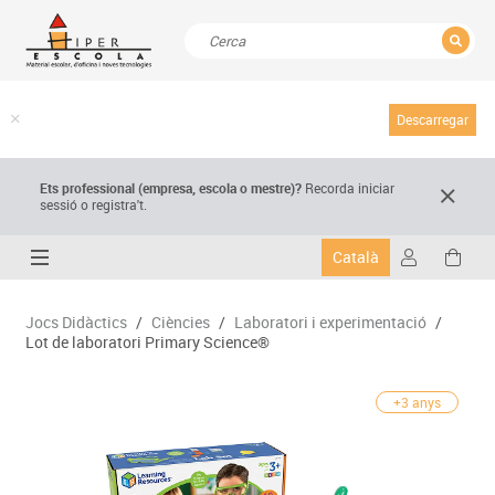
TANCAR
Resultats de la recerca
Descarregar
Ets professional (empresa,
escola
o mestre)
?
Recorda
iniciar
sessió o registra't.
Català
Jocs Didàctics
/
Ciències
/
Laboratori i experimentació
/
Lot de laboratori Primary Science®
+3 anys