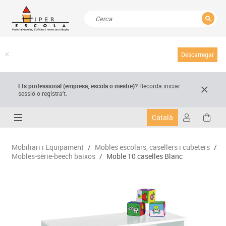
TANCAR
Resultats de la recerca
Descarregar
Ets professional (empresa,
escola
o mestre)
?
Recorda
iniciar
sessió o registra't.
Català
Mobiliari i Equipament
/
Mobles escolars, casellers i cubeters
/
Mobles-sèrie-beech baixos
/
Moble 10 caselles Blanc