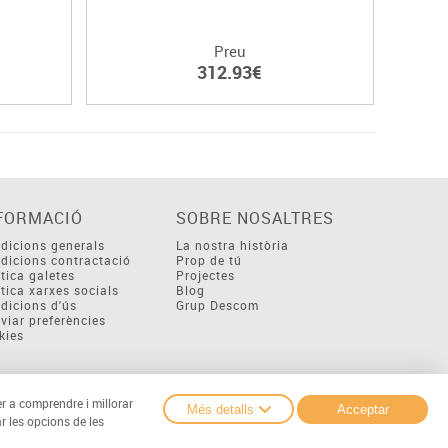
Preu
312.93€
FORMACIÓ
SOBRE NOSALTRES
dicions generals
La nostra història
dicions contractació
Prop de tú
ítica galetes
Projectes
ítica xarxes socials
Blog
dicions d'ús
Grup Descom
viar preferències
kies
er a comprendre i millorar
Més detalls
Acceptar
r les opcions de les