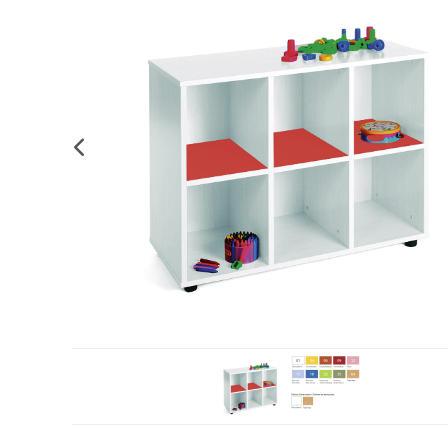
Complements d'oficina
Construccions
Mobiliari tecnològic
Músi
Plastificació, enquadernació i destrucció
Espais exteriors
Monitors interactiu
Mate
Informàtica
Psicomotricitat
Cièn
Higiene
Jocs simbòlics
Dibuix tècnic i artístic
Material escolar