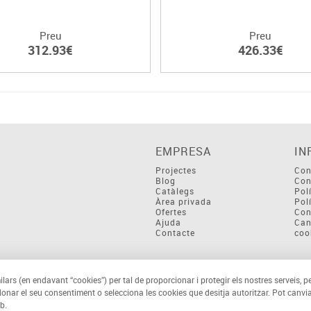
Preu
Preu
312.93€
426.33€
EMPRESA
IN
Projectes
Con
Blog
Con
Catàlegs
Pol
Àrea privada
Pol
Ofertes
Con
Ajuda
Can
Contacte
coo
ilars (en endavant “cookies”) per tal de proporcionar i protegir els nostres serveis, p
 donar el seu consentiment o selecciona les cookies que desitja autoritzar. Pot canvia
b.