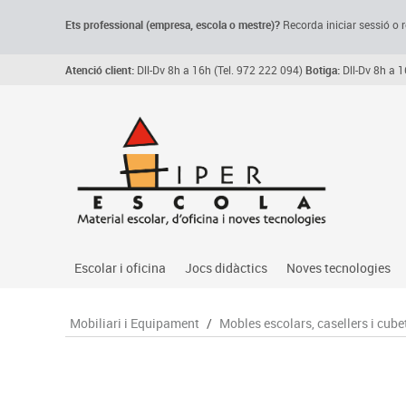
Ets professional (empresa,
escola
o mestre)
?
Recorda
iniciar sessió o r
Atenció client:
Dll-Dv 8h a 16h (Tel. 972 222 094)
Botiga:
Dll-Dv 8h a 1
Escolar i oficina
Jocs didàctics
Noves tecnologies
Arxiu, carpetes i classificadors
Primeres edats
Audio
Mobiliari i Equipament
/
Mobles escolars, casellers i cube
Medi 
Paper i manipulats
Espais multisensorials
Càmeres videoconfe
Assoc
Manualitats
Jocs heurístics
Cartelleria digital
Jocs
Escriptura i correcció
Motricitat fina
Connectivitat i seny
Llen