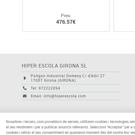
Preu
476.57€
HIPER ESCOLA GIRONA SL
Polígon Industrial Domeny.C/ d'Adri 27
17007 Girona (GIRONA)
Tel: 972222094
Email: info@hiperescola.com
Nosaltres i tercers, com proveïdors de serveis, utilitzem cookies i tecnologies sim
el seu rendiment i per a publicar anuncis rellevants. Seleccioni “Acceptar” per a
cookies i retirar el seu consentiment en qualsevol moment des del nostre lloc we