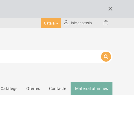
Iniciar sessió
Català
Catàlegs
Ofertes
Contacte
Material alumnes
Gimnàs
Hockey
Piscina
Protecció esportiva