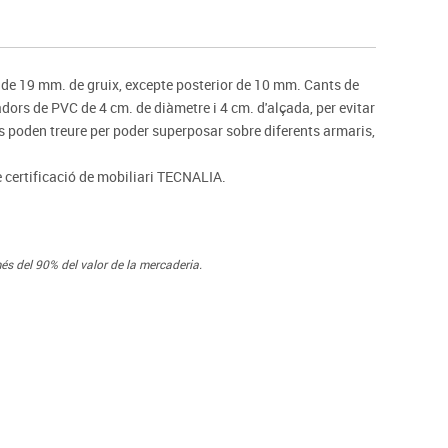
s
Psicomotricitat
Esports raqueta
Gimnàstica rítmica
 de 19 mm. de gruix, excepte posterior de 10 mm. Cants de
ors de PVC de 4 cm. de diàmetre i 4 cm. d'alçada, per evitar
 es poden treure per poder superposar sobre diferents armaris,
e certificació de mobiliari TECNALIA.
és del 90% del valor de la mercaderia.