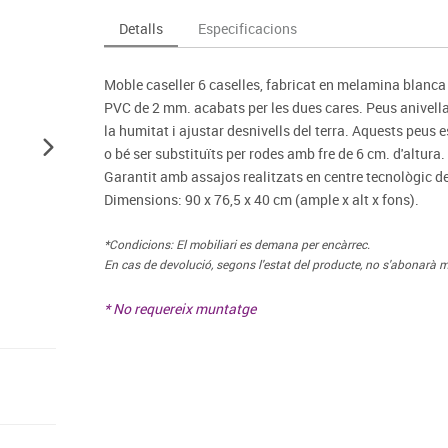
Espais compartits
Complements esportiu
ca
Videoprojecció
Detalls
Especificacions
s
Taules escolars, abatibles i polivalents
Entrenament
màtiques
Mobles escolars, casellers i cubeters
Equipament
cies
Moble caseller 6 caselles, fabricat en melamina blanca
Penjadors, prestatges i taquilles
Foam
PVC de 2 mm. acabats per les dues cares. Peus anivellad
Cadires, bancs i tamborets
la humitat i ajustar desnivells del terra. Aquests peus
o bé ser substituïts per rodes amb fre de 6 cm. d'altura.
Garantit amb assajos realitzats en centre tecnològic d
Dimensions: 90 x 76,5 x 40 cm (ample x alt x fons).
*Condicions: El mobiliari es demana per encàrrec.
En cas de devolució, segons l'estat del producte, no s'abonarà m
* No requereix muntatge