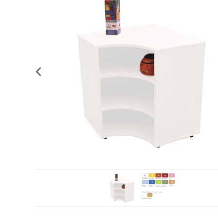
Complements d'oficina
Construccions
Mobiliari tecnològic
Músi
Plastificació, enquadernació i destrucció
Espais exteriors
Monitors interactiu
Mate
Informàtica
Psicomotricitat
Cièn
Higiene
Jocs simbòlics
Dibuix tècnic i artístic
Material escolar