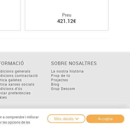
Preu
421.12€
FORMACIÓ
SOBRE NOSALTRES
dicions generals
La nostra història
dicions contractació
Prop de tú
ítica galetes
Projectes
ítica xarxes socials
Blog
dicions d'ús
Grup Descom
viar preferències
kies
er a comprendre i millorar
Més detalls
Acceptar
r les opcions de les