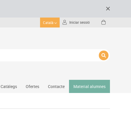
Iniciar sessió
Català
Catàlegs
Ofertes
Contacte
Material alumnes
Gimnàs
Hockey
Piscina
Protecció esportiva