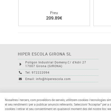
Preu
209.89€
HIPER ESCOLA GIRONA SL
Polígon Industrial Domeny.C/ d'Adri 27
17007 Girona (GIRONA)
Tel: 972222094
Email: info@hiperescola.com
Nosaltres i tercers, com proveïdors de serveis, utilitzem cookies i tecnologies sim
el seu rendiment i per a publicar anuncis rellevants. Seleccioni “Acceptar” per a
cookies i retirar el seu consentiment en qualsevol moment des del nostre lloc we