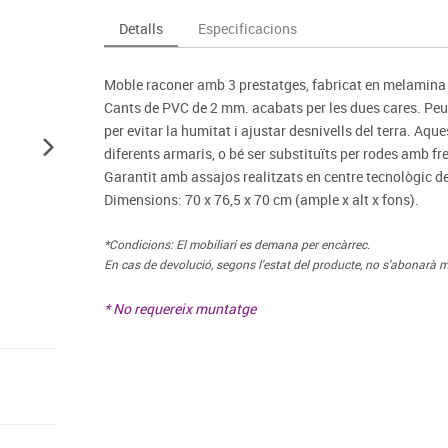
Espais compartits
Complements esportiu
ca
Videoprojecció
Detalls
Especificacions
s
Taules escolars, abatibles i polivalents
Entrenament
màtiques
Mobles escolars, casellers i cubeters
Equipament
cies
Moble raconer amb 3 prestatges, fabricat en melamina 
Penjadors, prestatges i taquilles
Foam
Cants de PVC de 2 mm. acabats per les dues cares. Peus
Cadires, bancs i tamborets
per evitar la humitat i ajustar desnivells del terra. Aq
diferents armaris, o bé ser substituïts per rodes amb fre
Garantit amb assajos realitzats en centre tecnològic d
Dimensions: 70 x 76,5 x 70 cm (ample x alt x fons).
*Condicions: El mobiliari es demana per encàrrec.
En cas de devolució, segons l'estat del producte, no s'abonarà m
* No requereix muntatge