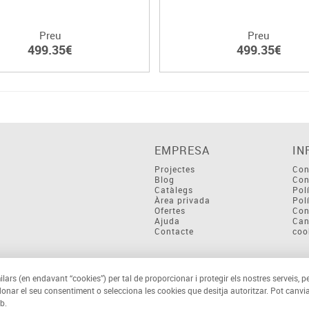
Preu
Preu
499.35€
499.35€
EMPRESA
IN
Projectes
Con
Blog
Con
Catàlegs
Pol
Àrea privada
Pol
Ofertes
Con
Ajuda
Can
Contacte
coo
ilars (en endavant “cookies”) per tal de proporcionar i protegir els nostres serveis, p
 donar el seu consentiment o selecciona les cookies que desitja autoritzar. Pot canvia
b.