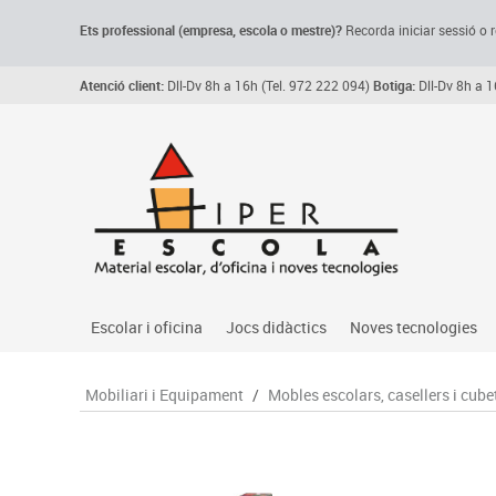
Ets professional (empresa,
escola
o mestre)
?
Recorda
iniciar sessió o r
Atenció client:
Dll-Dv 8h a 16h (Tel. 972 222 094)
Botiga:
Dll-Dv 8h a 1
Escolar i oficina
Jocs didàctics
Noves tecnologies
Arxiu, carpetes i classificadors
Primeres edats
Audio
Mobiliari i Equipament
/
Mobles escolars, casellers i cube
Medi 
Paper i manipulats
Espais multisensorials
Càmeres videoconfe
Assoc
Manualitats
Jocs heurístics
Cartelleria digital
Jocs
Escriptura i correcció
Motricitat fina
Connectivitat i seny
Llen