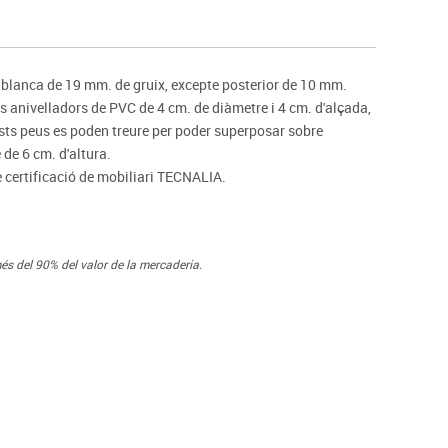
s
Psicomotricitat
Esports raqueta
Gimnàstica rítmica
blanca de 19 mm. de gruix, excepte posterior de 10 mm.
 anivelladors de PVC de 4 cm. de diàmetre i 4 cm. d'alçada,
uests peus es poden treure per poder superposar sobre
 de 6 cm. d'altura.
e certificació de mobiliari TECNALIA.
és del 90% del valor de la mercaderia.