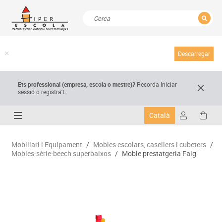
TANCAR
Resultats de la recerca
Descarregar
Ets professional (empresa,
escola
o mestre)
?
Recorda
iniciar
sessió o registra't.
Català
Mobiliari i Equipament
/
Mobles escolars, casellers i cubeters
/
Mobles-sèrie-beech superbaixos
/
Moble prestatgeria Faig