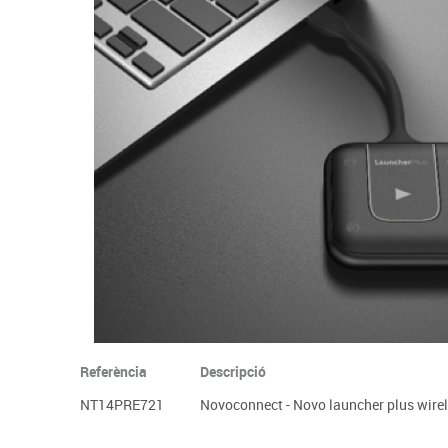
Complements d'oficina
Construccions
Mobiliari tecnològic
Músi
Plastificació, enquadernació i destrucció
Espais exteriors
Monitors interactiu
Mate
Informàtica
Psicomotricitat
Cièn
Higiene
Jocs simbòlics
Dibuix tècnic i artístic
Material escolar
Referència
Descripció
NT14PRE721
Novoconnect - Novo launcher plus wirel