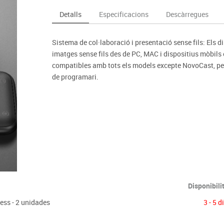
Espais compartits
Complements esportiu
ca
Videoprojecció
Detalls
Especificacions
Descàrregues
s
Taules escolars, abatibles i polivalents
Entrenament
màtiques
Mobles escolars, casellers i cubeters
Equipament
cies
Sistema de col·laboració i presentació sense fils: El
Penjadors, prestatges i taquilles
Foam
imatges sense fils des de PC, MAC i dispositius mòbil
Cadires, bancs i tamborets
compatibles amb tots els models excepte NovoCast, per 
de programari.
Disponibili
ess - 2 unidades
3 - 5 d