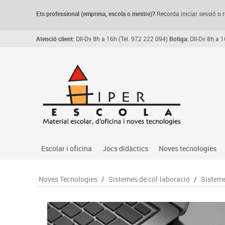
Ets professional (empresa,
escola
o mestre)
?
Recorda
iniciar sessió o r
Atenció client:
Dll-Dv 8h a 16h (Tel. 972 222 094)
Botiga:
Dll-Dv 8h a 1
Escolar i oficina
Jocs didàctics
Noves tecnologies
Arxiu, carpetes i classificadors
Primeres edats
Audio
Noves Tecnologies
/
Sistemes de col·laboració
/
Sisteme
Medi 
Paper i manipulats
Espais multisensorials
Càmeres videoconfe
Assoc
Manualitats
Jocs heurístics
Cartelleria digital
Jocs
Escriptura i correcció
Motricitat fina
Connectivitat i seny
Llen