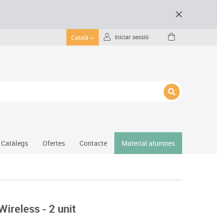
Iniciar sessió
Català
Catàlegs
Ofertes
Contacte
Material alumnes
Gimnàs
Hockey
Piscina
ireless - 2 unit
Protecció esportiva