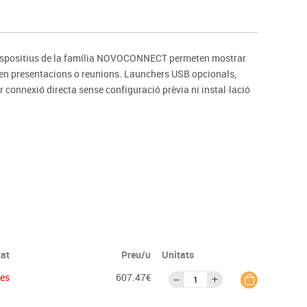
s
Psicomotricitat
Esports raqueta
Gimnàstica rítmica
s dispositius de la família NOVOCONNECT permeten mostrar
s en presentacions o reunions. Launchers USB opcionals,
connexió directa sense configuració prèvia ni instal·lació
tat
Preu/u
Unitats
ies
607.47€