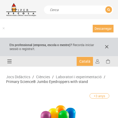
TANCAR
Resultats de la recerca
Descarregar
Ets professional (empresa,
escola
o mestre)
?
Recorda
iniciar
sessió o registra't.
Català
Jocs Didàctics
/
Ciències
/
Laboratori i experimentació
/
Primary Science® Jumbo Eyedroppers with stand
+3 anys