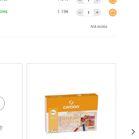
ores
1.19€
IVA inclòs