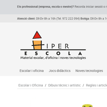
Ets professional (empresa,
escola
o mestre)
?
Recorda
iniciar sessió o r
Atenció client:
Dll-Dv 8h a 16h (Tel. 972 222 094)
Botiga:
Dll-Dv 8h a 1
Escolar i oficina
Jocs didàctics
Noves tecnologies
Arxiu, carpetes i classificadors
Primeres edats
Audio
Escolar i Oficina
/
Dibuix tècnic i artístic
/
Regles i arti
Medi 
Paper i manipulats
Espais multisensorials
Càmeres videoconfe
Assoc
Manualitats
Jocs heurístics
Cartelleria digital
Jocs
Escriptura i correcció
Motricitat fina
Connectivitat i seny
Llen