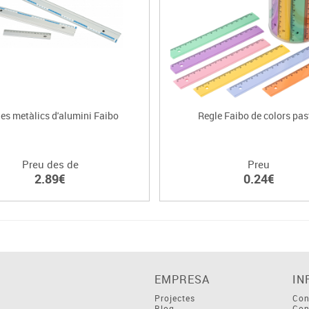
es metàlics d'alumini Faibo
Regle Faibo de colors pas
Preu des de
Preu
2.89€
0.24€
EMPRESA
IN
Projectes
Con
Blog
Con