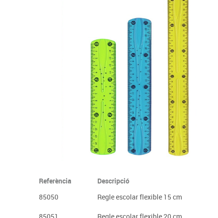
Complements d'oficina
Construccions
Mobiliari tecnològic
Músi
Plastificació, enquadernació i destrucció
Espais exteriors
Monitors interactiu
Mate
Informàtica
Psicomotricitat
Cièn
Higiene
Jocs simbòlics
Dibuix tècnic i artístic
Material escolar
Referència
Descripció
85050
Regle escolar flexible 15 cm
85051
Regle escolar flexible 20 cm