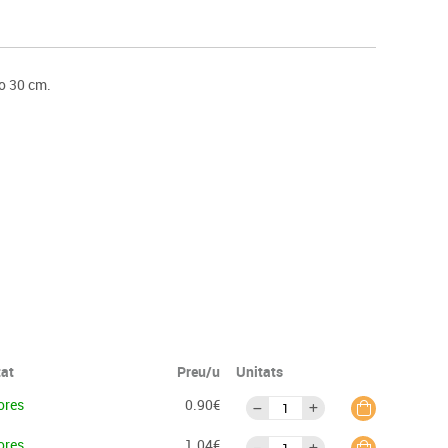
s
Psicomotricitat
Esports raqueta
Gimnàstica rítmica
 o 30 cm.
tat
Preu/u
Unitats
ores
0.90€
ores
1.04€