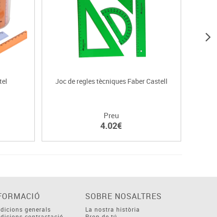
tel
Joc de regles tècniques Faber Castell
Preu
4.02€
FORMACIÓ
SOBRE NOSALTRES
dicions generals
La nostra història
dicions contractació
Prop de tú