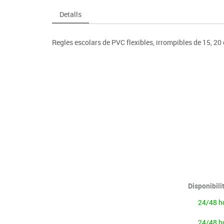
Espais compartits
Complements esportiu
ca
Videoprojecció
Detalls
s
Taules escolars, abatibles i polivalents
Entrenament
màtiques
Mobles escolars, casellers i cubeters
Equipament
cies
Regles escolars de PVC flexibles, irrompibles de 15, 20
Penjadors, prestatges i taquilles
Foam
Cadires, bancs i tamborets
Disponibili
24/48 h
24/48 h