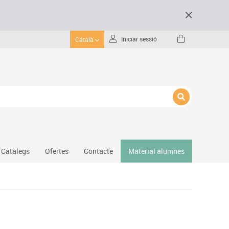
Iniciar sessió
Català
Catàlegs
Ofertes
Contacte
Material alumnes
Gimnàs
Hockey
Piscina
Protecció esportiva