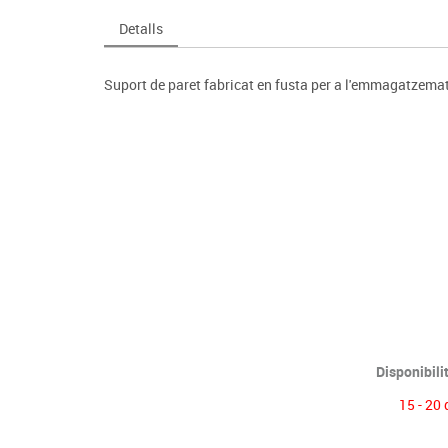
Espais compartits
Complements esportiu
ca
Videoprojecció
Detalls
s
Taules escolars, abatibles i polivalents
Entrenament
màtiques
Mobles escolars, casellers i cubeters
Equipament
cies
Suport de paret fabricat en fusta per a l'emmagatzemat
Penjadors, prestatges i taquilles
Foam
Cadires, bancs i tamborets
Disponibili
15 - 20 