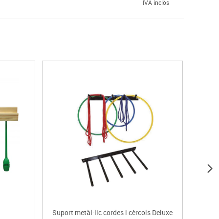
IVA inclòs
Suport metàl·lic cordes i cèrcols Deluxe
Suport