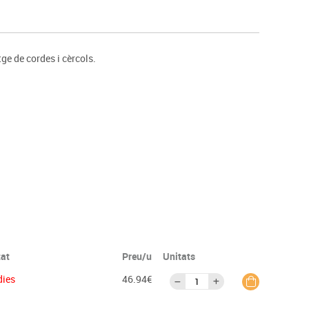
s
Psicomotricitat
Esports raqueta
Gimnàstica rítmica
ge de cordes i cèrcols.
tat
Preu/u
Unitats
dies
46.94€