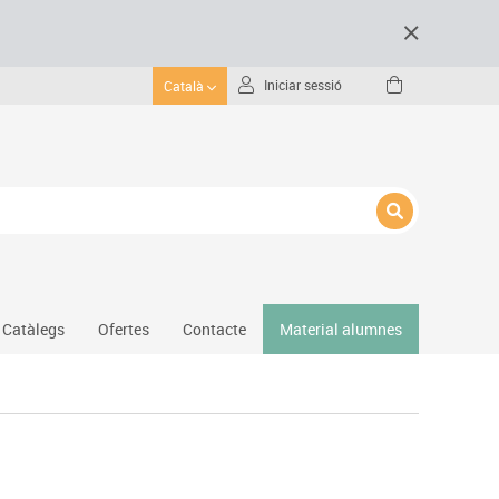
Iniciar sessió
Català
Catàlegs
Ofertes
Contacte
Material alumnes
Gimnàs
Hockey
Piscina
Protecció esportiva