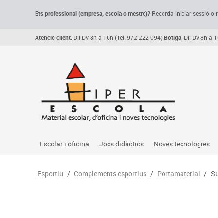
Ets professional (empresa,
escola
o mestre)
?
Recorda
iniciar sessió o r
Atenció client:
Dll-Dv 8h a 16h (Tel. 972 222 094)
Botiga:
Dll-Dv 8h a 1
Escolar i oficina
Jocs didàctics
Noves tecnologies
Arxiu, carpetes i classificadors
Primeres edats
Audio
Esportiu
/
Complements esportius
/
Portamaterial
/
Su
Medi 
Paper i manipulats
Espais multisensorials
Càmeres videoconfe
Assoc
Manualitats
Jocs heurístics
Cartelleria digital
Jocs
Escriptura i correcció
Motricitat fina
Connectivitat i seny
Llen