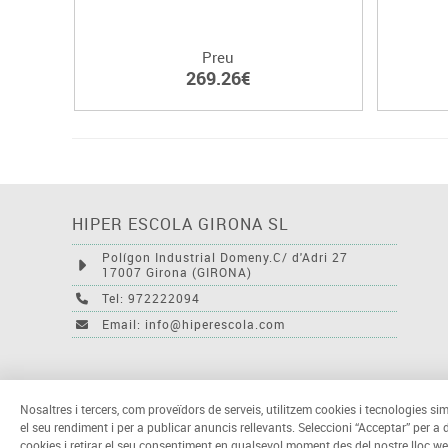
Preu
269.26€
HIPER ESCOLA GIRONA SL
Polígon Industrial Domeny.C/ d'Adri 27
17007 Girona (GIRONA)
Tel: 972222094
Email: info@hiperescola.com
Nosaltres i tercers, com proveïdors de serveis, utilitzem cookies i tecnologies sim
el seu rendiment i per a publicar anuncis rellevants. Seleccioni “Acceptar” per a
cookies i retirar el seu consentiment en qualsevol moment des del nostre lloc we