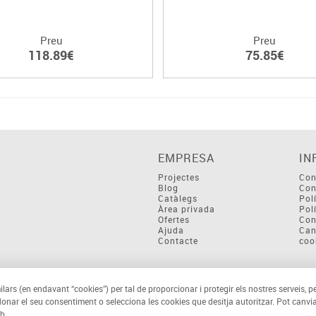
Preu
Preu
118.89€
75.85€
EMPRESA
IN
Projectes
Con
Blog
Con
Catàlegs
Pol
Àrea privada
Pol
Ofertes
Con
Ajuda
Can
Contacte
coo
ilars (en endavant “cookies”) per tal de proporcionar i protegir els nostres serveis, p
 donar el seu consentiment o selecciona les cookies que desitja autoritzar. Pot canvia
b.