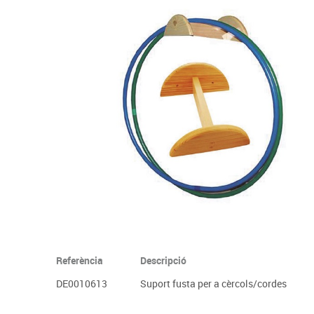
Complements d'oficina
Construccions
Mobiliari tecnològic
Músi
Plastificació, enquadernació i destrucció
Espais exteriors
Monitors interactiu
Mate
Informàtica
Psicomotricitat
Cièn
Higiene
Jocs simbòlics
Dibuix tècnic i artístic
Material escolar
Referència
Descripció
DE0010613
Suport fusta per a cèrcols/cordes