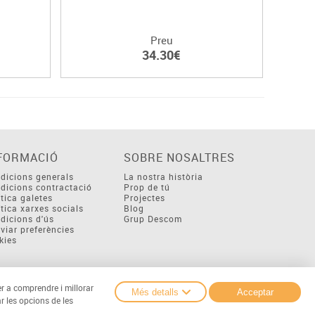
Preu
34.30€
FORMACIÓ
SOBRE NOSALTRES
dicions generals
La nostra història
dicions contractació
Prop de tú
ítica galetes
Projectes
ítica xarxes socials
Blog
dicions d'ús
Grup Descom
viar preferències
kies
er a comprendre i millorar
Més detalls
Acceptar
r les opcions de les