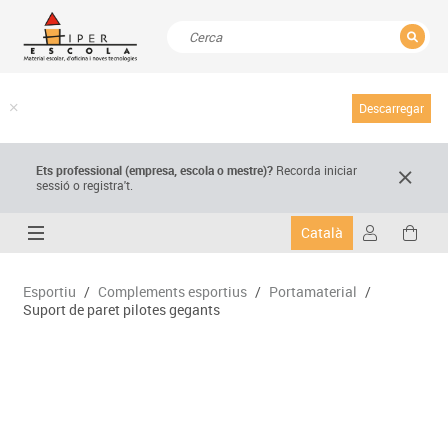
TANCAR
Resultats de la recerca
Descarregar
Ets professional (empresa,
escola
o mestre)
?
Recorda
iniciar
sessió o registra't.
Català
Esportiu
/
Complements esportius
/
Portamaterial
/
Suport de paret pilotes gegants