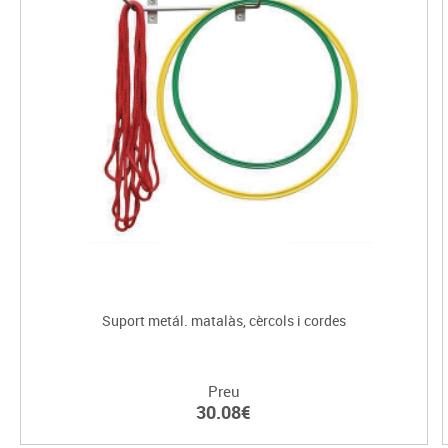
Suport metál. matalàs, cèrcols i cordes
Preu
30.08€