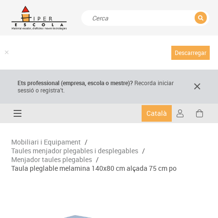
TANCAR
Resultats de la recerca
Descarregar
Ets professional (empresa,
escola
o mestre)
?
Recorda
iniciar
sessió o registra't.
Català
Mobiliari i Equipament
/
Taules menjador plegables i desplegables
/
Menjador taules plegables
/
Taula pleglable melamina 140x80 cm alçada 75 cm po