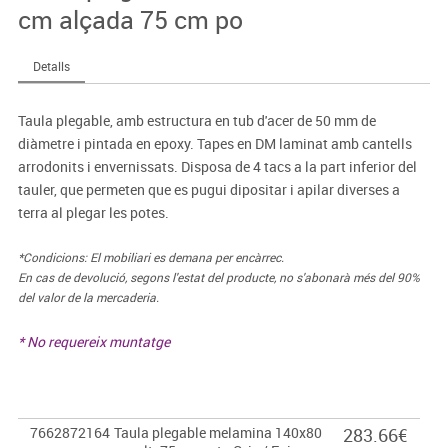
cm alçada 75 cm po
Detalls
Taula plegable, amb estructura en tub d'acer de 50 mm de
diàmetre i pintada en epoxy. Tapes en DM laminat amb cantells
arrodonits i envernissats. Disposa de 4 tacs a la part inferior del
tauler, que permeten que es pugui dipositar i apilar diverses a
terra al plegar les potes.
*Condicions: El mobiliari es demana per encàrrec.
En cas de devolució, segons l'estat del producte, no s'abonarà més del 90%
del valor de la mercaderia.
* No requereix muntatge
7662872164
Taula plegable melamina 140x80
283.66€