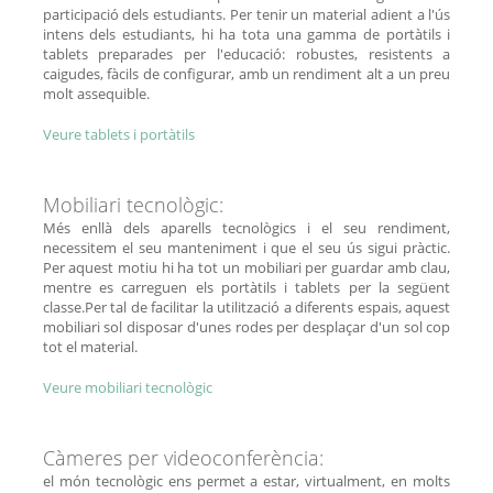
participació dels estudiants. Per tenir un material adient a l'ús
intens dels estudiants, hi ha tota una gamma de portàtils i
tablets preparades per l'educació: robustes, resistents a
caigudes, fàcils de configurar, amb un rendiment alt a un preu
molt assequible.
Veure tablets i portàtils
Mobiliari tecnològic:
Més enllà dels aparells tecnològics i el seu rendiment,
necessitem el seu manteniment i que el seu ús sigui pràctic.
Per aquest motiu hi ha tot un mobiliari per guardar amb clau,
mentre es carreguen els portàtils i tablets per la següent
classe.Per tal de facilitar la utilització a diferents espais, aquest
mobiliari sol disposar d'unes rodes per desplaçar d'un sol cop
tot el material.
Veure mobiliari tecnològic
Càmeres per videoconferència:
el món tecnològic ens permet a estar, virtualment, en molts