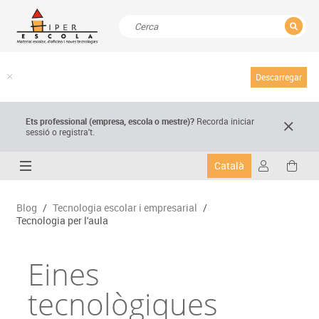
TANCAR
Resultats de la recerca
Descarregar
Ets professional (empresa,
escola
o mestre)
?
Recorda
iniciar
sessió o registra't.
Català
Blog
/
Tecnologia escolar i empresarial
/
Tecnologia per l'aula
Eines
tecnològiques