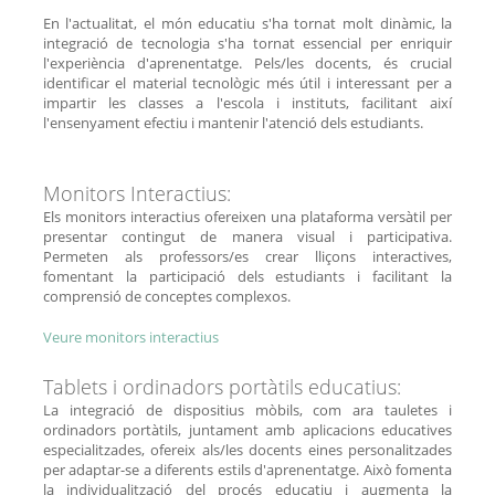
En l'actualitat, el món educatiu s'ha tornat molt dinàmic, la
integració de tecnologia s'ha tornat essencial per enriquir
l'experiència d'aprenentatge. Pels/les docents, és crucial
identificar el material tecnològic més útil i interessant per a
impartir les classes a l'escola i instituts, facilitant així
l'ensenyament efectiu i mantenir l'atenció dels estudiants.
Monitors Interactius:
Els monitors interactius ofereixen una plataforma versàtil per
presentar contingut de manera visual i participativa.
Permeten als professors/es crear lliçons interactives,
fomentant la participació dels estudiants i facilitant la
comprensió de conceptes complexos.
Veure monitors interactius
Tablets i ordinadors portàtils educatius:
La integració de dispositius mòbils, com ara tauletes i
ordinadors portàtils, juntament amb aplicacions educatives
especialitzades, ofereix als/les docents eines personalitzades
per adaptar-se a diferents estils d'aprenentatge. Això fomenta
la individualització del procés educatiu i augmenta la