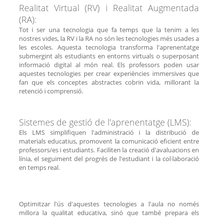
Realitat Virtual (RV) i Realitat Augmentada
(RA):
Tot i ser una tecnologia que fa temps que la tenim a les
nostres vides, la RV i la RA no són les tecnologies més usades a
les escoles. Aquesta tecnologia transforma l'aprenentatge
submergint als estudiants en entorns virtuals o superposant
informació digital al món real. Els professors poden usar
aquestes tecnologies per crear experiències immersives que
fan que els conceptes abstractes cobrin vida, millorant la
retenció i comprensió.
Sistemes de gestió de l'aprenentatge (LMS):
Els LMS simplifiquen l'administració i la distribució de
materials educatius, promovent la comunicació eficient entre
professors/es i estudiants. Faciliten la creació d'avaluacions en
línia, el seguiment del progrés de l'estudiant i la col·laboració
en temps real.
Optimitzar l'ús d'aquestes tecnologies a l'aula no només
millora la qualitat educativa, sinó que també prepara els