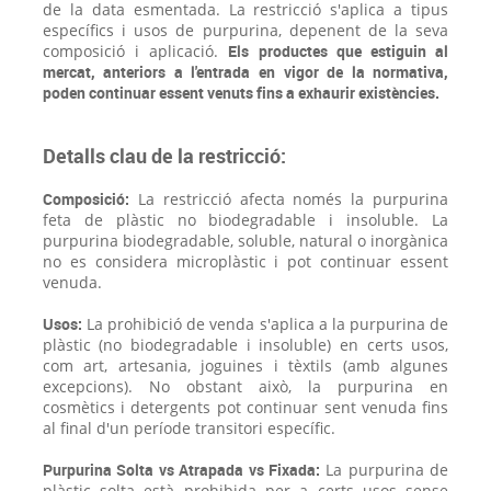
de la data esmentada. La restricció s'aplica a tipus
específics i usos de purpurina, depenent de la seva
composició i aplicació.
Els productes que estiguin al
mercat, anteriors a l'entrada en vigor de la normativa,
poden continuar essent venuts fins a exhaurir existències.
Detalls clau de la restricció:
Composició:
La restricció afecta només la purpurina
feta de plàstic no biodegradable i insoluble. La
purpurina biodegradable, soluble, natural o inorgànica
no es considera microplàstic i pot continuar essent
venuda.
Usos:
La prohibició de venda s'aplica a la purpurina de
plàstic (no biodegradable i insoluble) en certs usos,
com art, artesania, joguines i tèxtils (amb algunes
excepcions). No obstant això, la purpurina en
cosmètics i detergents pot continuar sent venuda fins
al final d'un període transitori específic.
Purpurina Solta vs Atrapada vs Fixada:
La purpurina de
plàstic solta està prohibida per a certs usos sense