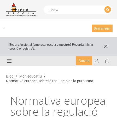
TANCAR
Resultats de la recerca
Descarregar
Ets professional (empresa,
escola
o mestre)
?
Recorda
iniciar
sessió o registra't.
Català
Blog
/
Món educatiu
/
Normativa europea sobre la regulació de la purpurina
Normativa europea
sobre la regulació