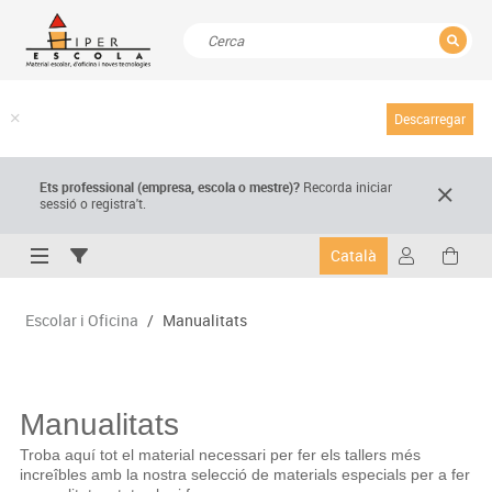
TANCAR
Resultats de la recerca
Descarregar
Ets professional (empresa,
escola
o mestre)
?
Recorda
iniciar
sessió o registra't.
Català
Escolar i Oficina
/
Manualitats
Manualitats
Troba aquí tot el material necessari per fer els tallers més
increîbles amb la nostra selecció de materials especials per a fer