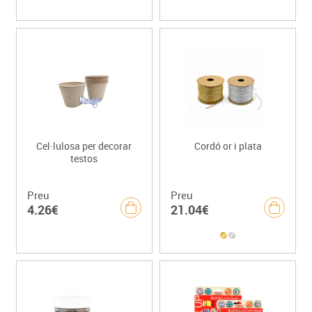
Cel·lulosa per decorar
Cordó or i plata
testos
Preu
Preu
4.26€
21.04€