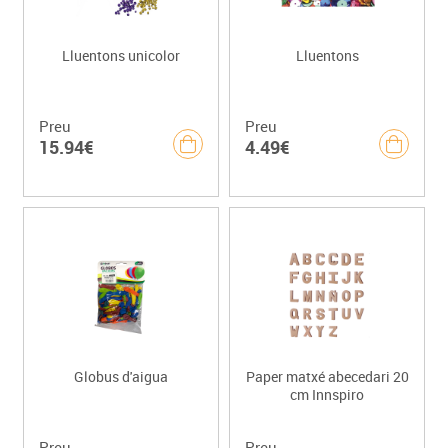
Lluentons unicolor
Lluentons
Preu
Preu
15.94€
4.49€
Globus d'aigua
Paper matxé abecedari 20
cm Innspiro
Preu
Preu