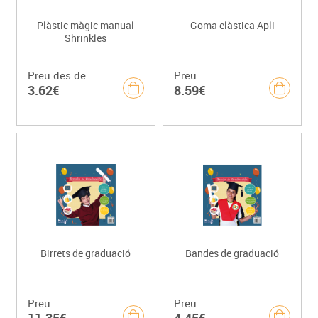
Plàstic màgic manual
Goma elàstica Apli
Shrinkles
Preu des de
Preu
3.62€
8.59€
Birrets de graduació
Bandes de graduació
Preu
Preu
11.35€
4.45€