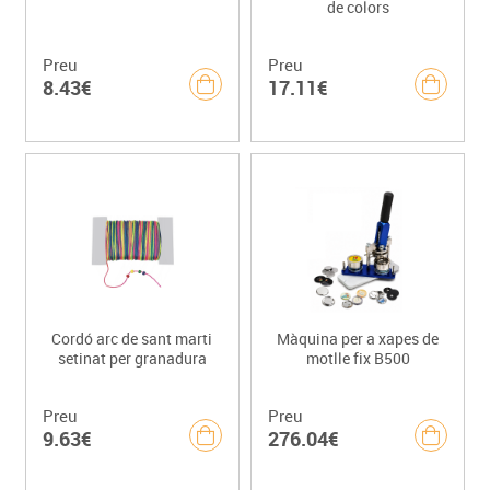
de colors
Preu
Preu
8.43€
17.11€
Cordó arc de sant marti
Màquina per a xapes de
setinat per granadura
motlle fix B500
Preu
Preu
9.63€
276.04€