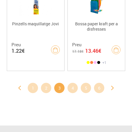
Pinzells maquillatge Jovi
Bossa paper kraft per a
disfresses
Preu
Preu
1.22€
13.46€
17.18€
+1
1
2
3
4
5
6