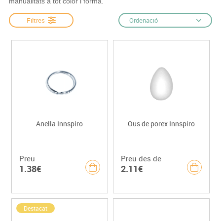
manualitats a tot color i forma.
Filtres
Ordenació
Anella Innspiro
Ous de porex Innspiro
Preu
Preu des de
1.38€
2.11€
Destacat